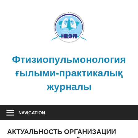
Skip
to
content
Фтизиопульмонология
ғылыми-практикалық
журналы
NAVIGATION
АКТУАЛЬНОСТЬ ОРГАНИЗАЦИИ