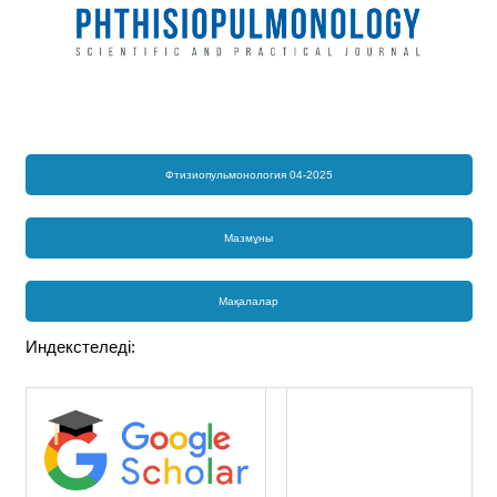
Фтизиопульмонология 04-2025
Мазмұны
Мақалалар
Индекстеледі: