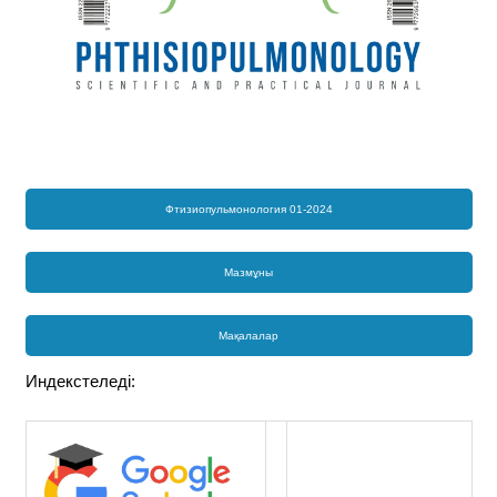
Фтизиопульмонология 01-2024
Мазмұны
Мақалалар
Индекстеледі: