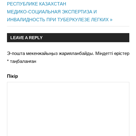
навигациясы
РЕСПУБЛИКЕ КАЗАХСТАН
Next
МЕДИКО-СОЦИАЛЬНАЯ ЭКСПЕРТИЗА И
Post:
ИНВАЛИДНОСТЬ ПРИ ТУБЕРКУЛЕЗЕ ЛЕГКИХ
LEAVE A REPLY
Э-пошта мекенжайыңыз жарияланбайды.
Міндетті өрістер
*
таңбаланған
Пікір