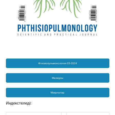
Фтизиопульмонология 03-2024
Мазмұны
Мақалалар
Индекстеледі: