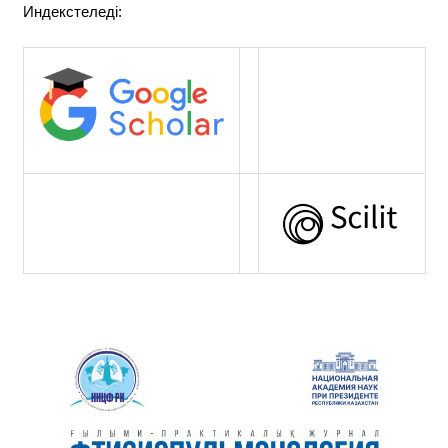
Индекстеледі: