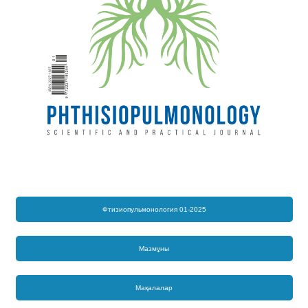
Фтизиопульмонология 01-2025
Мазмұны
Мақалалар