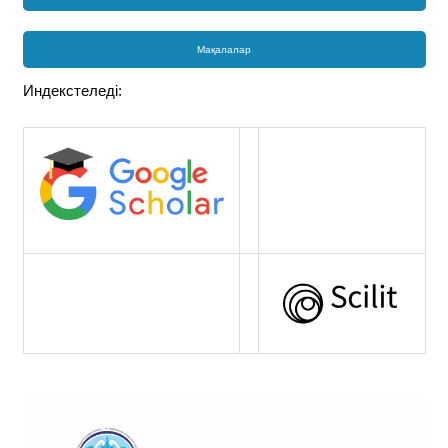
Мақалалар
Индекстеледі: