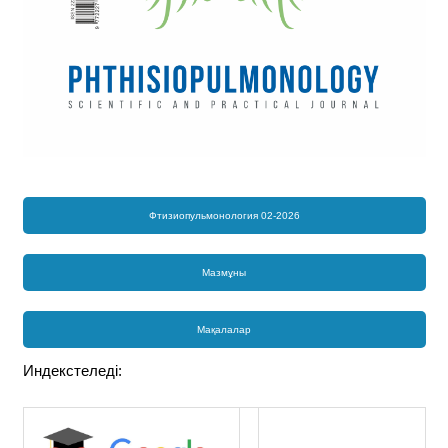
Фтизиопульмонология 02-2026
Мазмұны
Мақалалар
Индекстеледі: