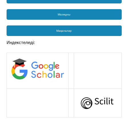
Мазмұны
Мақалалар
Индекстеледі: