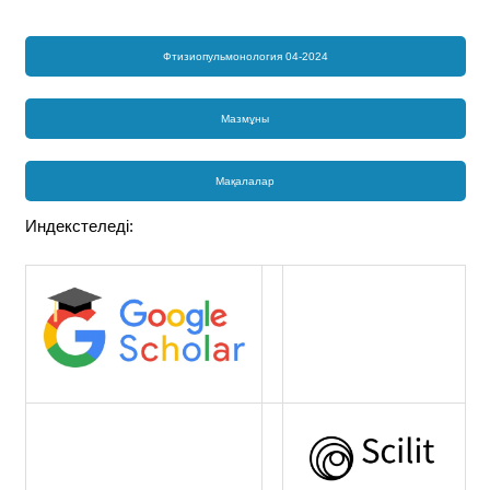
Фтизиопульмонология 04-2024
Мазмұны
Мақалалар
Индекстеледі: