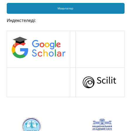
Мақалалар
Индекстеледі: