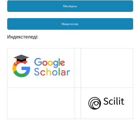
Мазмұны
Мақалалар
Индекстеледі: