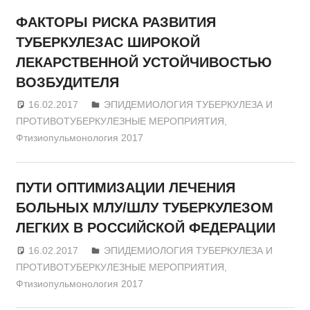
ФАКТОРЫ РИСКА РАЗВИТИЯ
ТУБЕРКУЛЕЗАС ШИРОКОЙ
ЛЕКАРСТВЕННОЙ УСТОЙЧИВОСТЬЮ
ВОЗБУДИТЕЛЯ
16.02.2017
admin
ЭПИДЕМИОЛОГИЯ ТУБЕРКУЛЕЗА И
ПРОТИВОТУБЕРКУЛЕЗНЫЕ МЕРОПРИЯТИЯ
,
Фтизиопульмонология 2017
ПУТИ ОПТИМИЗАЦИИ ЛЕЧЕНИЯ
БОЛЬНЫХ МЛУ/ШЛУ ТУБЕРКУЛЕЗОМ
ЛЕГКИХ В РОССИЙСКОЙ ФЕДЕРАЦИИ
16.02.2017
admin
ЭПИДЕМИОЛОГИЯ ТУБЕРКУЛЕЗА И
ПРОТИВОТУБЕРКУЛЕЗНЫЕ МЕРОПРИЯТИЯ
,
Фтизиопульмонология 2017