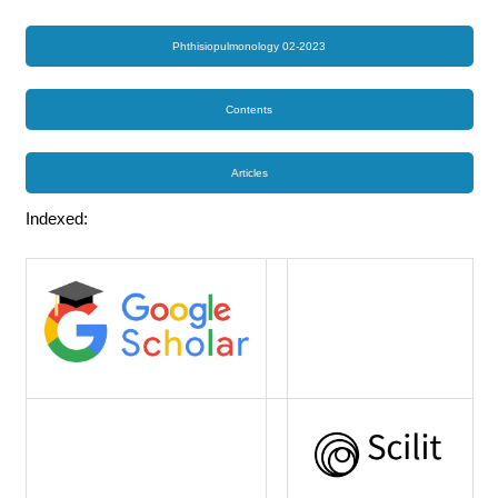
Phthisiopulmonology 02-2023
Contents
Articles
Indexed: