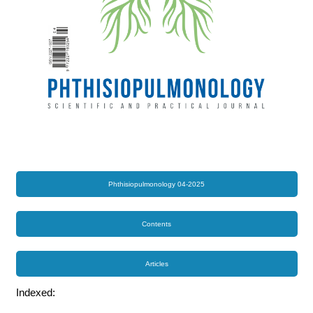
Phthisiopulmonology 04-2025
Contents
Articles
Indexed: