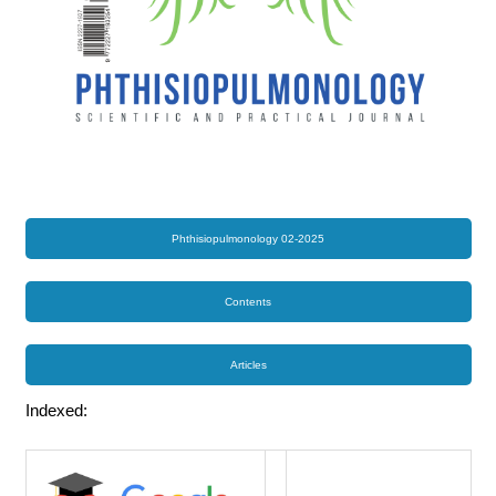
Phthisiopulmonology 02-2025
Contents
Articles
Indexed: