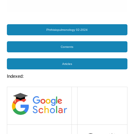
Phthisiopulmonology 02-2024
Contents
Articles
Indexed: