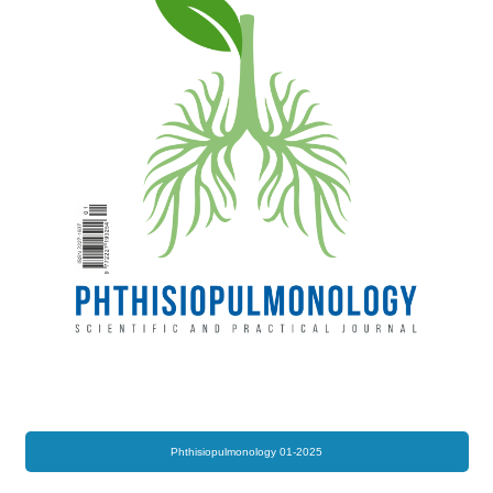
Phthisiopulmonology 01-2025