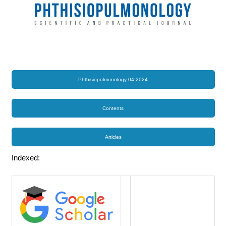
Phthisiopulmonology 04-2024
Contents
Articles
Indexed: