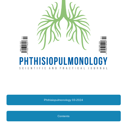
Phthisiopulmonology 03-2024
Contents