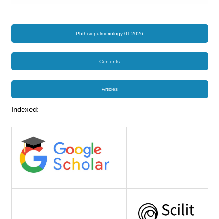
Phthisiopulmonology 01-2026
Contents
Articles
Indexed: