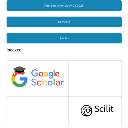
Phthisiopulmonology 03-2025
Contents
Articles
Indexed: