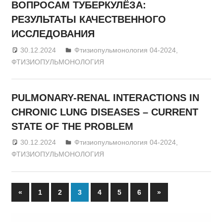
ВОПРОСАМ ТУБЕРКУЛЁЗА:
РЕЗУЛЬТАТЫ КАЧЕСТВЕННОГО
ИССЛЕДОВАНИЯ
30.12.2024
admin
Фтизиопульмонология 04-2024
,
ФТИЗИОПУЛЬМОНОЛОГИЯ
РULMONARY-RENAL INTERACTIONS IN
CHRONIC LUNG DISEASES – CURRENT
STATE OF THE PROBLEM
30.12.2024
admin
Фтизиопульмонология 04-2024
,
ФТИЗИОПУЛЬМОНОЛОГИЯ
«
Previous
1
2
3
4
5
6
Next
»
Posts
Posts
Posts