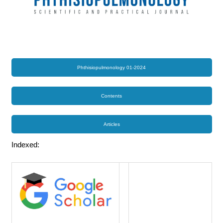
Phthisiopulmonology 01-2024
Contents
Articles
Indexed: