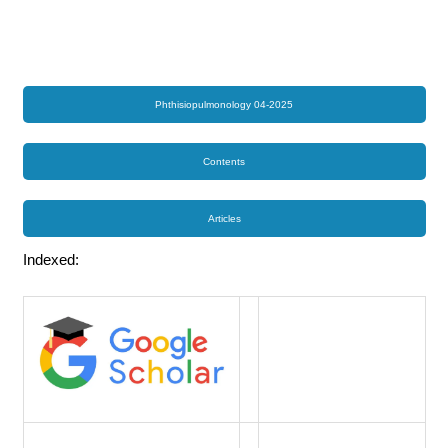
Phthisiopulmonology 04-2025
Contents
Articles
Indexed: