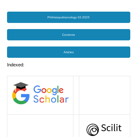
Phthisiopulmonology 02-2025
Contents
Articles
Indexed: