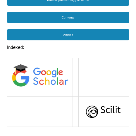
Phthisiopulmonology 01-2024
Contents
Articles
Indexed: