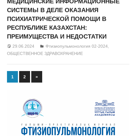
МЕДИЦИНСКИЕ ИНФОРМАЦИОННЫЕ
СИСТЕМЫ В ДЕЛЕ ОКАЗАНИЯ
ПСИХИАТРИЧЕСКОЙ ПОМОЩИ В
РЕСПУБЛИКЕ КАЗАХСТАН:
ПРЕИМУЩЕСТВА И НЕДОСТАТКИ
29.06.2024
admin
Фтизиопульмонология 02-2024
,
ОБЩЕСТВЕННОЕ ЗДРАВОХРАНЕНИЕ
1
2
Next
»
Posts
Posts
navigation