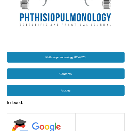
Phthisiopulmonology 02-2023
Contents
Articles
Indexed: