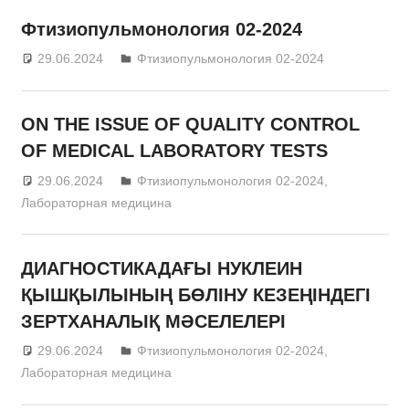
Фтизиопульмонология 02-2024
29.06.2024
admin
Фтизиопульмонология 02-2024
ON THE ISSUE OF QUALITY CONTROL
OF MEDICAL LABORATORY TESTS
29.06.2024
admin
Фтизиопульмонология 02-2024
,
Лабораторная медицина
ДИАГНОСТИКАДАҒЫ НУКЛЕИН
ҚЫШҚЫЛЫНЫҢ БӨЛІНУ КЕЗЕҢІНДЕГІ
ЗЕРТХАНАЛЫҚ МӘСЕЛЕЛЕРІ
29.06.2024
admin
Фтизиопульмонология 02-2024
,
Лабораторная медицина