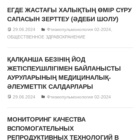
ЕГДЕ ЖАСТАҒЫ ХАЛЫҚТЫҢ ӨМІР СҮРУ
САПАСЫН ЗЕРТТЕУ (ӘДЕБИ ШОЛУ)
29.06.2024
admin
Фтизиопульмонология 02-2024
,
ОБЩЕСТВЕННОЕ ЗДРАВОХРАНЕНИЕ
ҚАЛҚАНША БЕЗІНІҢ ЙОД
ЖЕТІСПЕУШІЛІГІМЕН БАЙЛАНЫСТЫ
АУРУЛАРЫНЫҢ МЕДИЦИНАЛЫҚ-
ӘЛЕУМЕТТІК САЛДАРЛАРЫ
29.06.2024
admin
Фтизиопульмонология 02-2024
МОНИТОРИНГ КАЧЕСТВА
ВСПОМОГАТЕЛЬНЫХ
РЕПРОДУКТИВНЫХ ТЕХНОЛОГИЙ В