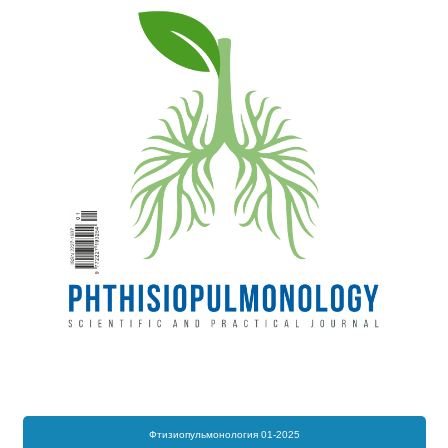
Фтизиопульмонология 01-2025