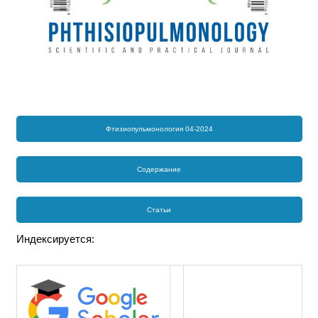
Фтизиопульмонология 04-2024
Содержание
Статьи
Индексируется: