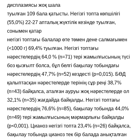
дисплазиясы жоқ шала
туылған 109 бала қатысты. Негізгі топта көпшілігі
(55,0%) 22-27 апталық жүктілік кезінде туылған,
сонымен қатар
негізгі топтағы балалар өте төмен дене салмағымен
(<1000 г) 69,4% туылған. Негізгі топтағы
нәрестелердің 64,0 % (n=71) тері жамылғысының түсі
боз қызғылт болса, бұл белгі бақылау тобындағы
нәрестелердің 47,7% (n=52) кездесті (p=0,015). БӨД
қалыптасқан нәрестелерде терінің сұр реңі 38,7%
(n=43) байқалса, аталған ауруы жоқ нәрестелерде ол
32,1% (n=35) жағдайда байқалды. Негізгі топтағы
нәрестелердің 76,6% (n=85), бақылау тобында 44,0%
(n=49) тері жамылғысының мәрмарлығы байқалды
(p<0,001). Цианоз негізгі топта 23,4% (n=26) байқалса,
бақылау тобында цианоз тек бір балада анықталған