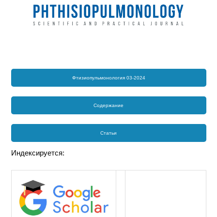
Фтизиопульмонология 03-2024
Содержание
Статьи
Индексируется: