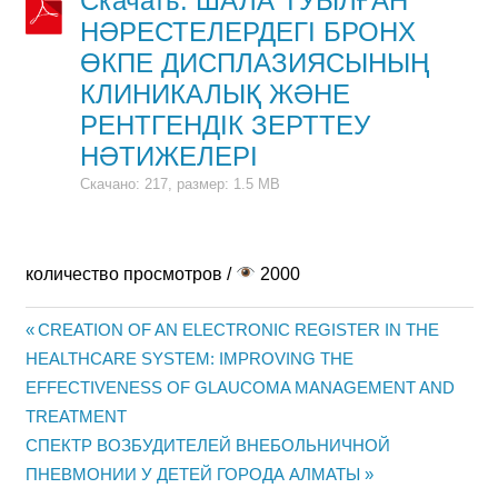
Скачать: ШАЛА ТУЫЛҒАН
НӘРЕСТЕЛЕРДЕГІ БРОНХ
ӨКПЕ ДИСПЛАЗИЯСЫНЫҢ
КЛИНИКАЛЫҚ ЖӘНЕ
РЕНТГЕНДІК ЗЕРТТЕУ
НӘТИЖЕЛЕРІ
Скачано: 217, размер: 1.5 MB
количество просмотров /
2000
Предыдущая
CREATION OF AN ELECTRONIC REGISTER IN THE
Навигация
HEALTHCARE SYSTEM: IMPROVING THE
запись:
EFFECTIVENESS OF GLAUCOMA MANAGEMENT AND
по
TREATMENT
записям
Следующая
СПЕКТР ВОЗБУДИТЕЛЕЙ ВНЕБОЛЬНИЧНОЙ
запись:
ПНЕВМОНИИ У ДЕТЕЙ ГОРОДА АЛМАТЫ