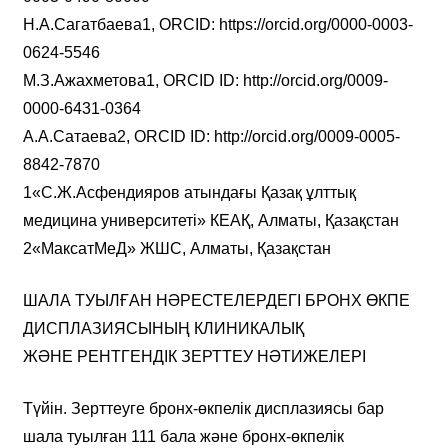
Н.А.Cагатбаева1, ORCID: https://orcid.org/0000-0003-
0624-5546
М.З.Ажахметова1, ORCID ID: http://orcid.org/0009-
0000-6431-0364
А.А.Сатаева2, ORCID ID: http://orcid.org/0009-0005-
8842-7870
1«С.Ж.Асфендияров атындағы Қазақ ұлттық
медицина университеті» КЕАҚ, Алматы, Қазақстан
2«МаксатМеД» ЖШС, Алматы, Қазақстан
ШАЛА ТУЫЛҒАН НӘРЕСТЕЛЕРДЕГІ БРОНХ ӨКПЕ
ДИСПЛАЗИЯСЫНЫҢ КЛИНИКАЛЫҚ
ЖӘНЕ РЕНТГЕНДІК ЗЕРТТЕУ НӘТИЖЕЛЕРІ
Түйін. Зерттеуге бронх-өкпелік дисплазиясы бар
шала туылған 111 бала және бронх-өкпелік