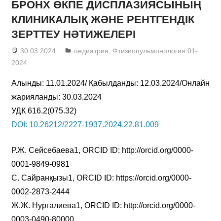
БРОНХ ӨКПЕ ДИСПЛАЗИЯСЫНЫҢ
КЛИНИКАЛЫҚ ЖӘНЕ РЕНТГЕНДІК
ЗЕРТТЕУ НӘТИЖЕЛЕРІ
30.03.2024
admin
педиатрия
,
Фтизиопульмонология 01-
2024
Алынды: 11.01.2024/ Қабылданды: 12.03.2024/Онлайн
жарияланды: 30.03.2024
УДК 616.2(075.32)
DOI: 10.26212/2227-1937.2024.22.81.009
Р.Ж. Сейсебаева1, ORCID ID: http://orcid.org/0000-
0001-9849-0981
С. Сайранқызы1, ORCID ID: https://orcid.org/0000-
0002-2873-2444
Ж.Ж. Нургалиева1, ORCID ID: http://orcid.org/0000-
0003-0490-80000