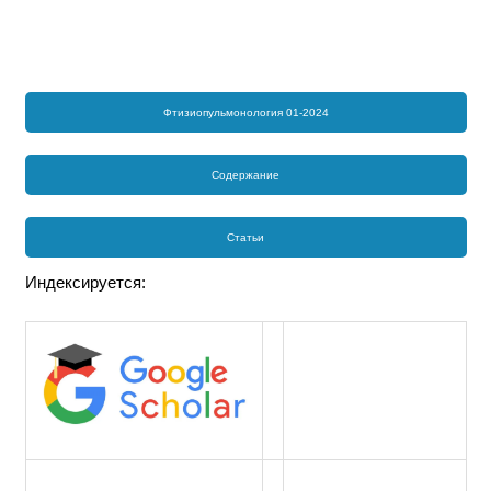
Фтизиопульмонология 01-2024
Содержание
Статьи
Индексируется: