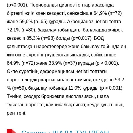
(р<0,001). Периоралды цианоз топтар арасында
біртекті жиілікпен кездесті, сәйкесінше 64,9% (n=72)
және 59,6% (n=65) құрады. Акроцианоз негізгі топта
72,1% (n=80), бақылау тобындағы балаларда жиірек
кездесіп 85,3% (n=93) болды (р=0,017). БӨД
қалыптасқан нәрестелерде және бақылау тобында ең
жиі өкпе суретінің күшеюі анықталды, сәйкесінше
64,9% (n=72) және 33,9% (n=37) құрады (р < 0,001).
Өкпе суретінің деформациясы негізгі топтағы
нәрестелердің жартысынан астамында кездесіп 53,2
% (n=59), бақылау тобында 11,0% құрады (р < 0,001).
Түйінді сөздер: бронхөкпе дисплазиясы, шала
туылған нәресте, клиникалық сипат, кеуде қуысының
рентгені.