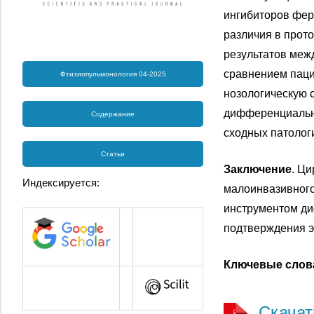
ингибиторов фер
различия в прот
результатов меж
сравнением паци
Фтизиопульмонология 04-2025
нозологическую 
дифференциально
Содержание
сходных патолог
Статьи
Заключение
. Ц
Индексируется:
малоинвазивного
инструментом ди
подтверждения 
Ключевые слов
Скача