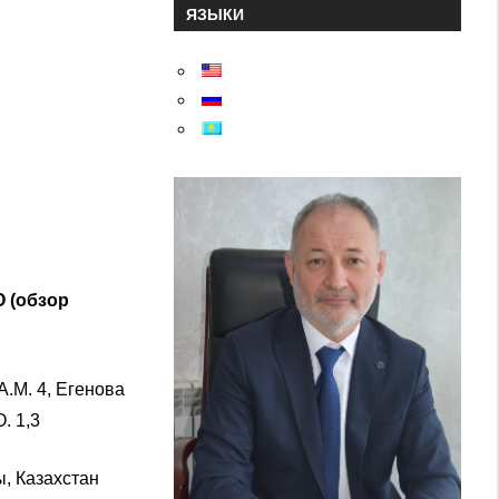
ЯЗЫКИ
 (обзор
вА.М. 4, Егенова
. 1,3
ы, Казахстан