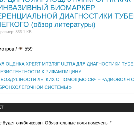
ИНВАЗИВНЫЙ БИОМАРКЕР
РЕНЦИАЛЬНОЙ ДИАГНОСТИКИ ТУБЕ
ЕГКОГО (обзор литературы)
 размер: 866.1 KB
мотров /
559
Я ОЦЕНКА XPERT MTB/RIF ULTRA ДЛЯ ДИАГНОСТИКИ ТУБЕ
ия
РЕЗИСТЕНТНОСТИ К РИФАМПИЦИНУ
ВОЗДУШНОСТИ ЛЕГКИХ С ПОМОЩЬЮ СВЧ – РАДИОВОЛН 
 БРОНХОЛЕГОЧНОЙ СИСТЕМЫ
ЕТ
е будет опубликован.
Обязательные поля помечены
*