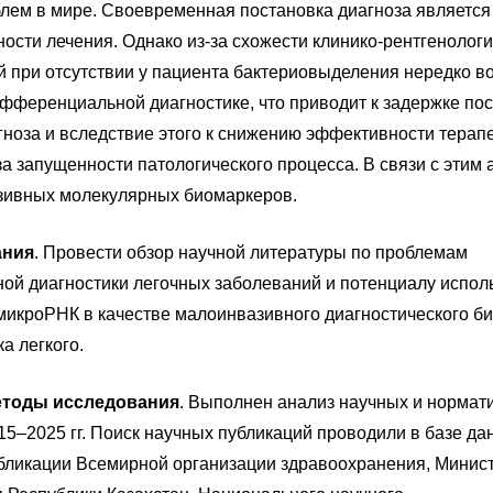
лем в мире. Своевременная постановка диагноза являетс
ости лечения. Однако из-за схожести клинико-рентгенолог
й при отсутствии у пациента бактериовыделения нередко в
ифференциальной диагностике, что приводит к задержке по
гноза и вследствие этого к снижению эффективности терап
а запущенности патологического процесса. В связи с этим 
зивных молекулярных биомаркеров.
ания
. Провести обзор научной литературы по проблемам
й диагностики легочных заболеваний и потенциалу испол
икроРНК в качестве малоинвазивного диагностического б
ка легкого.
етоды исследования
. Выполнен анализ научных и нормат
015–2025 гг. Поиск научных публикаций проводили в базе д
бликации Всемирной организации здравоохранения, Минис