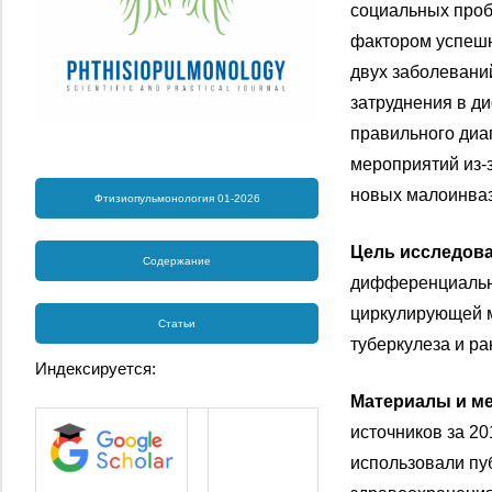
социальных проб
фактором успешн
двух заболевани
затруднения в д
правильного диа
мероприятий из-з
новых малоинва
Фтизиопульмонология 01-2026
Цель исследов
Содержание
дифференциально
циркулирующей м
Статьи
туберкулеза и ра
Индексируется:
Материалы и м
источников за 2
использовали пу