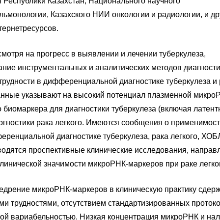
 Республики Казахстан, Национального научного
льмонологии, Казахского НИИ онкологии и радиологии, и др
ернетресурсов.
смотря на прогресс в выявлении и лечении туберкулеза,
ние инструментальных и аналитических методов диагностик
трудности в дифференциальной диагностике туберкулеза и р
нные указывают на высокий потенциал плазменной микроР
 биомаркера для диагностики туберкулеза (включая латент
рогностики рака легкого. Имеются сообщения о применимос
еренциальной диагностике туберкулеза, рака легкого, ХОБ
водятся проспективные клинические исследования, направ
линической значимости микроРНК-маркеров при раке легко
недрение микроРНК-маркеров в клиническую практику сдер
ми трудностями, отсутствием стандартизированных протоко
й вариабельностью. Низкая концентрация микроРНК и на