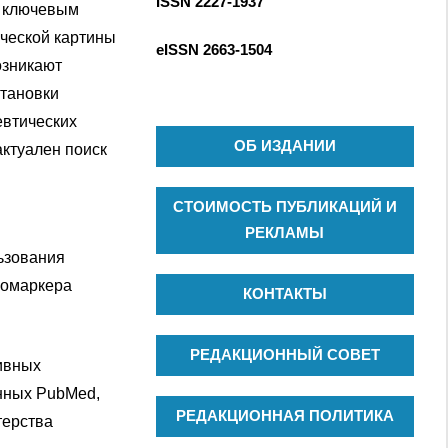
ISSN 2227-1937
С
я ключевым
к
К
д
ической картины
eISSN
2663-1504
л
озникают
я
становки
:
евтических
ОБ ИЗДАНИИ
актуален поиск
СТОИМОСТЬ ПУБЛИКАЦИЙ И
РЕКЛАМЫ
ьзования
иомаркера
КОНТАКТЫ
РЕДАКЦИОННЫЙ СОВЕТ
ивных
анных PubMed,
РЕДАКЦИОННАЯ ПОЛИТИКА
терства