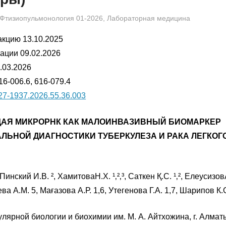
admin
Фтизиопульмонология 01-2026
,
Лабораторная медицина
акцию 13.10.2025
ации 09.02.2026
.03.2026
16-006.6, 616-079.4
27-1937.2026.55.36.003
АЯ МИКРОРНК КАК МАЛОИНВАЗИВНЫЙ БИОМАРКЕР
АЛЬНОЙ
ДИАГНОСТИКИ ТУБЕРКУЛЕЗА И РАКА ЛЕГКОГО
инский И.В. ², ХамитоваН.Х. ¹‚²‚³, Саткен Қ.С. ¹‚², Елеусизо
ва А.М. 5, Мағазова А.Р. 1,6, Утегенова Г.А. 1,7, Шарипов К.О
улярной биологии и биохимии им. М. А. Айтхожина, г. Алмат