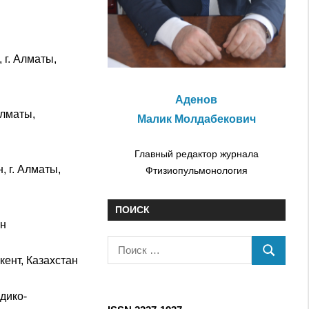
 г. Алматы,
Аденов
Алматы,
Малик Молдабекович
Главный редактор журнала
 г. Алматы,
Фтизиопульмонология
ПОИСК
ан
П
П
кент, Казахстан
о
О
и
И
едико-
с