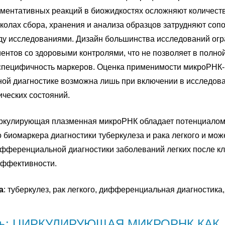
ментативных реакций в биожидкостях осложняют количеств
околах сбора, хранения и анализа образцов затрудняют соп
ду исследованиями. Дизайн большинства исследований ог
ентов со здоровыми контролями, что не позволяет в полно
специфичность маркеров. Оценка применимости микроРНК-
й диагностике возможна лишь при включении в исследова
ических состояний.
иркулирующая плазменная микроРНК обладает потенциало
 биомаркера диагностики туберкулеза и рака легкого и мож
фференциальной диагностики заболеваний легких после кл
эффективности.
а
: туберкулез, рак легкого, дифференциальная диагностика
ть: ЦИРКУЛИРУЮЩАЯ МИКРОРНК КАК