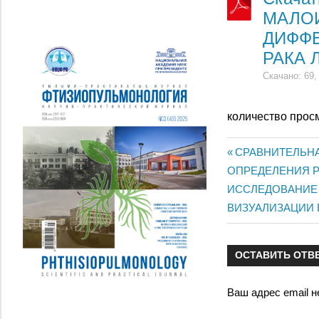
МАЛО
ДИФФЕ
РАКА Л
Скачано: 69,
количество прос
Предыдущая
СРАВНИТЕЛЬНА
Навигац
ОПРЕДЕЛЕНИЯ 
запись:
Следующая
ИССЛЕДОВАНИЕ 
по
запись:
ВИЗУАЛИЗАЦИИ
записям
ОСТАВИТЬ ОТВ
Ваш адрес email н