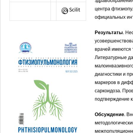
здравоохранения
центра фтизиопу
официальных инт
Результаты
. Не
усовершенствова
врачей имеются 
Литературные да
малоинвазивного
диагностики и п
маркеров в дифф
саркоидоза. Про
подтверждение к
Обсуждение
. В
методологически
межпопуляционно