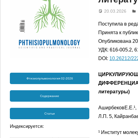
20.03.2026
Поступила в ред
Принята к публик
Опубликована 20
УДК: 616-005.2, 6
DOI:
10.26212/22
ЦИРКУЛИРУЮЩ
Фтизиопульмонология 02-2026
ДИФФЕРЕНЦИ
литературы)
Содержание
АширбековЕ.Е.¹, П
Статьи
Л.П. 5, Кайранбае
Индексируется:
¹ Институт молек