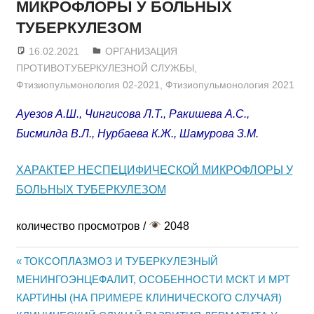
МИКРОФЛОРЫ У БОЛЬНЫХ
ТУБЕРКУЛЕЗОМ
16.02.2021
admin
ОРГАНИЗАЦИЯ
ПРОТИВОТУБЕРКУЛЕЗНОЙ СЛУЖБЫ
,
Фтизиопульмонология 02-2021
,
Фтизиопульмонология 2021
Ауезов А.Ш., Чингисова Л.Т., Ракишева А.С.,
Бисмилда В.Л., Нурбаева К.Ж., Шамурова З.М.
ХАРАКТЕР НЕСПЕЦИФИЧЕСКОЙ МИКРОФЛОРЫ У
БОЛЬНЫХ ТУБЕРКУЛЕЗОМ
количество просмотров /
2048
Предыдущая
ТОКСОПЛАЗМОЗ И ТУБЕРКУЛЕЗНЫЙ
Навигация
МЕНИНГОЭНЦЕФАЛИТ, ОСОБЕННОСТИ МСКТ И МРТ
запись:
КАРТИНЫ (НА ПРИМЕРЕ КЛИНИЧЕСКОГО СЛУЧАЯ)
по