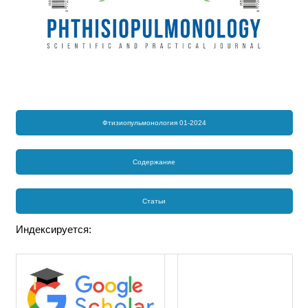
Фтизиопульмонология 01-2024
Содержание
Статьи
Индексируется: