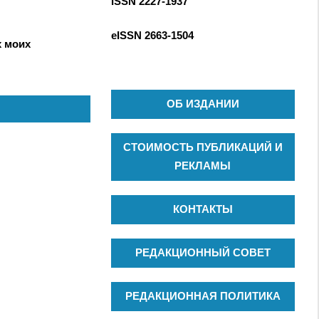
ISSN 2227-1937
С
к
К
д
eISSN
2663-1504
х моих
л
я
:
ОБ ИЗДАНИИ
СТОИМОСТЬ ПУБЛИКАЦИЙ И
РЕКЛАМЫ
КОНТАКТЫ
РЕДАКЦИОННЫЙ СОВЕТ
РЕДАКЦИОННАЯ ПОЛИТИКА