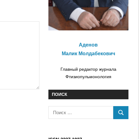
Аденов
Малик Молдабекович
Главный редактор журнала
Фтизиопульмонология
ПОИСК
П
П
о
О
и
И
с