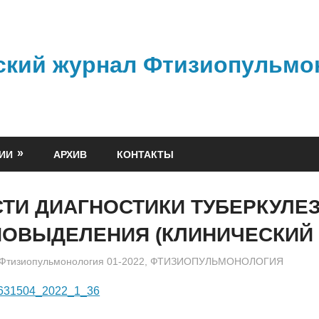
ский журнал Фтизиопульмо
ИИ
АРХИВ
КОНТАКТЫ
ТИ ДИАГНОСТИКИ ТУБЕРКУЛЕЗ
ИОВЫДЕЛЕНИЯ (КЛИНИЧЕСКИЙ 
admin
Фтизиопульмонология 01-2022
,
ФТИЗИОПУЛЬМОНОЛОГИЯ
6631504_2022_1_36