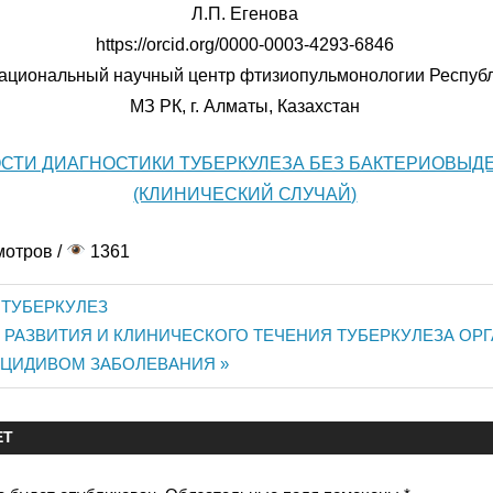
Л.П. Егенова
https://orcid.org/0000-0003-4293-6846
ациональный научный центр фтизиопульмонологии Республ
МЗ РК, г. Алматы, Казахстан
СТИ ДИАГНОСТИКИ ТУБЕРКУЛЕЗА БЕЗ БАКТЕРИОВЫД
(КЛИНИЧЕСКИЙ СЛУЧАЙ)
мотров /
1361
 ТУБЕРКУЛЕЗ
ия
 РАЗВИТИЯ И КЛИНИЧЕСКОГО ТЕЧЕНИЯ ТУБЕРКУЛЕЗА ОР
ЕЦИДИВОМ ЗАБОЛЕВАНИЯ
ЕТ