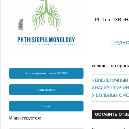
РГП на ПХВ «Н
ТРУДНО
количество прос
Фтизиопульмонология 02-2026
Предыдущая
ВНЕЛЕГОЧНЫЙ
Навигац
Следующая
АНАЛИЗ ПРИЧИН
запись:
Содержание
запись:
У БОЛЬНЫХ С Р
по
Статьи
записям
ОСТАВИТЬ ОТВ
Индексируется: