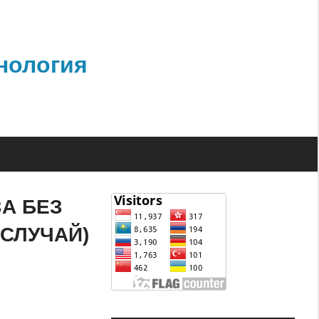
нология
А БЕЗ
СЛУЧАЙ)