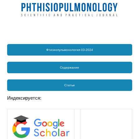
Фтизиопульмонология 03-2024
Содержание
Статьи
Индексируется: