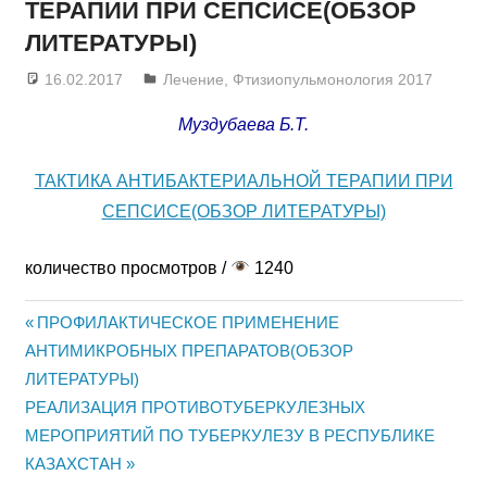
ТЕРАПИИ ПРИ СЕПСИСЕ(ОБЗОР
ЛИТЕРАТУРЫ)
16.02.2017
admin
Лечение
,
Фтизиопульмонология 2017
Муздубаева Б.Т.
ТАКТИКА АНТИБАКТЕРИАЛЬНОЙ ТЕРАПИИ ПРИ
СЕПСИСЕ(ОБЗОР ЛИТЕРАТУРЫ)
количество просмотров /
1240
Предыдущая
ПРОФИЛАКТИЧЕСКОЕ ПРИМЕНЕНИЕ
Навигация
АНТИМИКРОБНЫХ ПРЕПАРАТОВ(ОБЗОР
запись:
ЛИТЕРАТУРЫ)
по
Следующая
РЕАЛИЗАЦИЯ ПРОТИВОТУБЕРКУЛЕЗНЫХ
записям
запись:
МЕРОПРИЯТИЙ ПО ТУБЕРКУЛЕЗУ В РЕСПУБЛИКЕ
КАЗАХСТАН