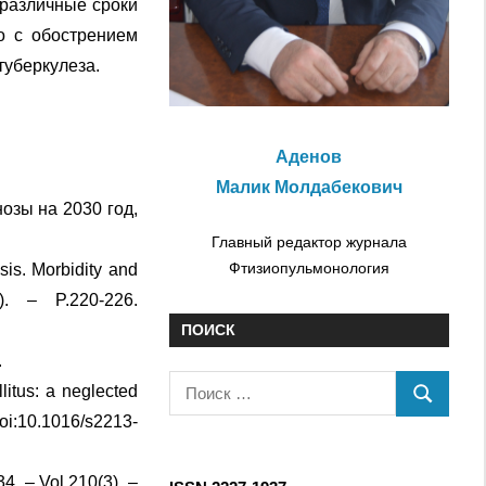
 различные сроки
о с обострением
туберкулеза.
Аденов
Малик Молдабекович
озы на 2030 год,
Главный редактор журнала
Фтизиопульмонология
sis. Morbidity and
. – P.220-226.
ПОИСК
.
П
litus: a neglected
П
о
oi:10.1016/s2213-
О
и
И
с
34. – Vol.210(3). –