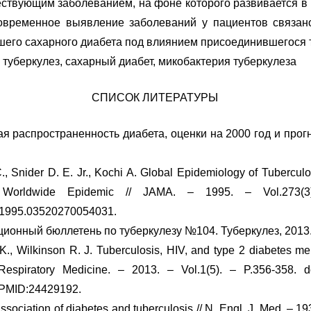
ствующим заболеванием, на фоне которого развивается в
новременное выявление заболеваний у пациентов связан
шего сахарного диабета под влиянием присоединившегося 
 туберкулез, сахарный диабет, микобактерия туберкулеза
СПИСОК ЛИТЕРАТУРЫ
я распространенность диабета, оценки на 2000 год и прогн
., Snider D. E. Jr., Kochi A. Global Epidemiology of Tuberculo
 Worldwide Epidemic // JAMA. – 1995. – Vol.273(3)
.1995.03520270054031.
ионный бюллетень по туберкулезу №104. Туберкулез, 2013
 K., Wilkinson R. J. Tuberculosis, HIV, and type 2 diabetes mel
t Respiratory Medicine. – 2013. – Vol.1(5). – P.356-358. d
 PMID:24429192.
ssociation of diabetes and tuberculosis // N. Engl. J. Med. – 19