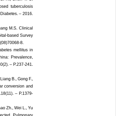
osed tuberculosis
 Diabetes. – 2016.
uang M.S. Clinical
pital-based Survey
X(08)70068-8.
betes mellitus in
hina: Prevalence,
30(2). – P.237-241.
 Liang B., Gong F.,
ear conversion and
18(11). – P.1379-
ao Zh., Wei L., Yu
ected Pulmonary