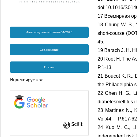
doi:10.1016/S014
17 Всемирная ор
18 Chung W. S., Y
Фтизиопульмонология 04-2025
short-course (DOT
45.
19 Barach J. H. Hi
Содержание
20 Root H. The As
P.1-13.
Статьи
21 Boucot K. R., 
Индексируется:
the Philadelphia s
22 Chen H. G., Li
diabetesmellitus 
23 Martinez N., K
Vol.44. – P.617-6
24 Kuo M. C., Li
independent risk 