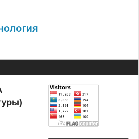
нология
А
туры)