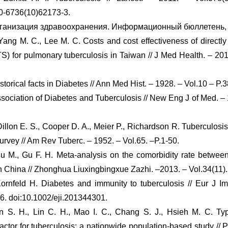
0-6736(10)62173-3.
ганизация здравоохранения. Информационный бюллетень, 
ang M. C., Lee M. C. Costs and cost effectiveness of directl
S) for pulmonary tuberculosis in Taiwan // J Med Health. – 2012
storical facts in Diabetes // Ann Med Hist. – 1928. – Vol.10 – P.3
sociation of Diabetes and Tuberculosis // New Eng J of Med. – 
Dillon E. S., Cooper D. A., Meier P., Richardson R. Tuberculosi
urvey // Am Rev Tuberc. – 1952. – Vol.65. –P.1-50.
u M., Gu F. H. Meta-analysis on the comorbidity rate between
in China // Zhonghua Liuxingbingxue Zazhi. –2013. – Vol.34(11)
ornfeld H. Diabetes and immunity to tuberculosis // Eur J I
26. doi:10.1002/eji.201344301.
n S. H., Lin C. H., Mao I. C., Chang S. J., Hsieh M. C. Ty
factor for tuberculosis: a nationwide population-based study //