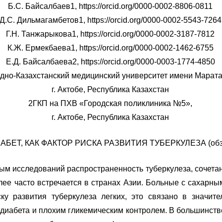
Б.С. Байсалбаев1, https://orcid.org/0000-0002-8806-0811
Д.С. Дильмагамбетов1, https://orcid.org/0000-0002-5543-7264
Г.Н. Танжарыкова1, https://orcid.org/0000-0002-3187-7812
К.Ж. Ермекбаева1, https://orcid.org/0000-0002-1462-6755
Е.Д. Байсалбаева2, https://orcid.org/0000-0003-1774-4850
но-Казахстанский медицинский университет имени Марата
г. Актобе, Республика Казахстан
2ГКП на ПХВ «Городская поликлиника №5»,
г. Актобе, Республика Казахстан
БЕТ, КАК ФАКТОР РИСКА РАЗВИТИЯ ТУБЕРКУЛЕЗА (обзо
ым исследований распространенность туберкулеза, сочета
лее часто встречается в странах Азии. Больные с сахарн
у развития туберкулеза легких, это связано в значите
диабета и плохим гликемическим контролем. В большинств