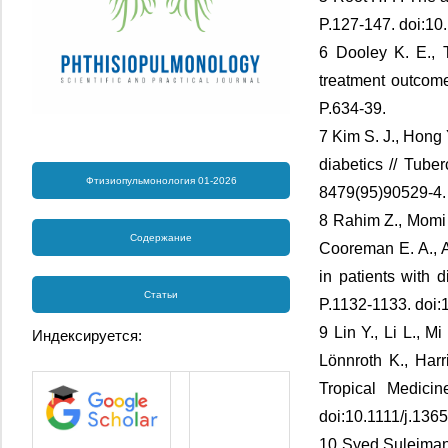
P.127-147. doi:
6 Dooley K. E., 
treatment outcome
P.634-39.
7 Kim S. J., Hong 
diabetics // Tube
Фтизиопульмонология 01-2026
8479(95)90529-4
8 Rahim Z., Momi 
Содержание
Cooreman E. A., A
in patients with 
Статьи
P.1132-1133. doi:1
9 Lin Y., Li L., M
Индексируется:
Lönnroth K., Harr
Tropical Medici
doi:10.1111/j.136
10 Syed Suleiman 