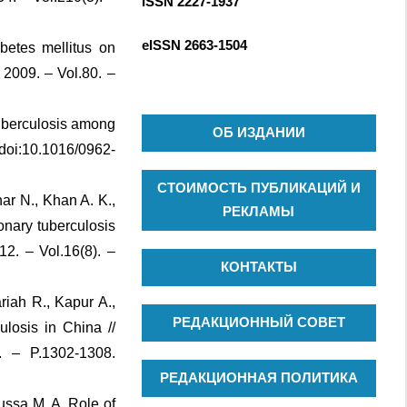
ISSN 2227-1937
С
к
К
д
eISSN
2663-1504
betes mellitus on
л
 2009. – Vol.80. –
я
:
tuberculosis among
ОБ ИЗДАНИИ
 doi:10.1016/0962-
СТОИМОСТЬ ПУБЛИКАЦИЙ И
ar N., Khan A. K.,
РЕКЛАМЫ
nary tuberculosis
12. – Vol.16(8). –
КОНТАКТЫ
ariah R., Kapur A.,
РЕДАКЦИОННЫЙ СОВЕТ
ulosis in China //
. – P.1302-1308.
РЕДАКЦИОННАЯ ПОЛИТИКА
ussa M. A. Role of