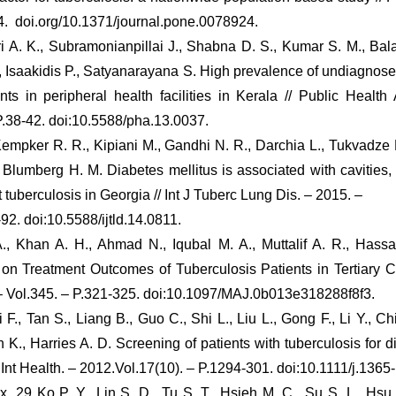
4. doi.org/10.1371/journal.pone.0078924.
i A. K., Subramonianpillai J., Shabna D. S., Kumar S. M., Bal
., Isaakidis P., Satyanarayana S. High prevalence of undiagno
ents in peripheral health facilities in Kerala // Public Health
 P.38-42. doi:10.5588/pha.13.0037.
empker R. R., Kipiani M., Gandhi N. R., Darchia L., Tukvadze 
 Blumberg H. M. Diabetes mellitus is associated with cavities
t tuberculosis in Georgia // Int J Tuberc Lung Dis. – 2015. –
-92. doi:10.5588/ijtld.14.0811.
, Khan A. H., Ahmad N., Iqubal M. A., Muttalif A. R., Hassal
 on Treatment Outcomes of Tuberculosis Patients in Tertiary 
– Vol.345. – P.321-325. doi:10.1097/MAJ.0b013e318288f8f3.
i F., Tan S., Liang B., Guo C., Shi L., Liu L., Gong F., Li Y., Ch
 K., Harries A. D. Screening of patients with tuberculosis for d
Int Health. – 2012.Vol.17(10). – P.1294-301. doi:10.1111/j.1365-
. 29 Ko P. Y., Lin S. D., Tu S. T., Hsieh M. C., Su S. L., Hsu