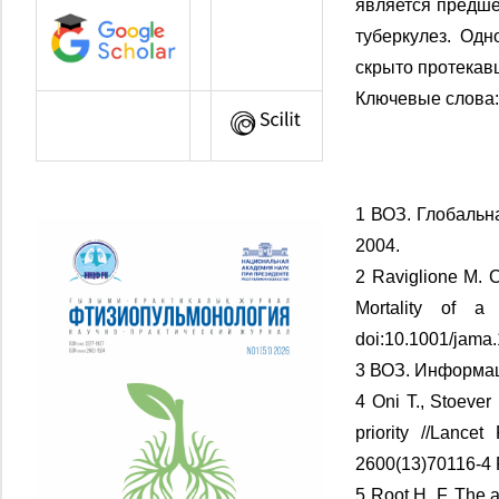
является предше
туберкулез. Од
скрыто протекав
Ключевые слова:
1 ВОЗ. Глобальна
2004.
2 Raviglione M. C
Mortality of a
doi:10.1001/jama
3 ВОЗ. Информац
4 Oni T., Stoever
priority //Lance
2600(13)70116-4
5 Root H. F. The a