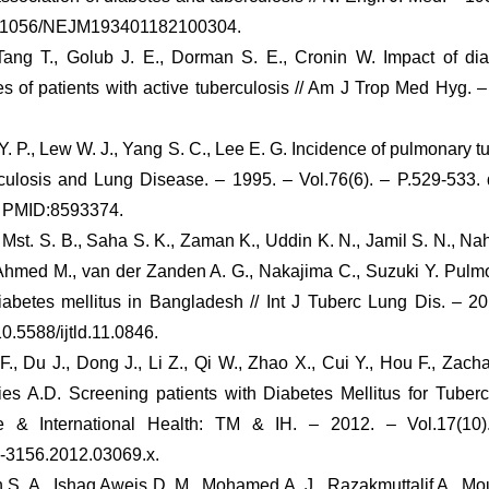
10.1056/NEJM193401182100304.
Tang T., Golub J. E., Dorman S. E., Cronin W. Impact of dia
s of patients with active tuberculosis // Am J Trop Med Hyg. –
Y. P., Lew W. J., Yang S. C., Lee E. G. Incidence of pulmonary 
rculosis and Lung Disease. – 1995. – Vol.76(6). – P.529-533.
. PMID:8593374.
Mst. S. B., Saha S. K., Zaman K., Uddin K. N., Jamil S. N., Nah
hmed M., van der Zanden A. G., Nakajima C., Suzuki Y. Pulmo
diabetes mellitus in Bangladesh // Int J Tuberc Lung Dis. – 20
0.5588/ijtld.11.0846.
i F., Du J., Dong J., Li Z., Qi W., Zhao X., Cui Y., Hou F., Zach
ies A.D. Screening patients with Diabetes Mellitus for Tuberc
ne & International Health: TM & IH. – 2012. – Vol.17(10)
5-3156.2012.03069.x.
S. A., Ishaq Aweis D. M., Mohamed A. J., Razakmuttalif A., Mo