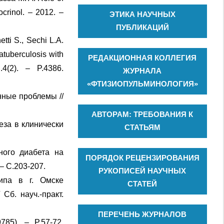
ocrinol. – 2012. –
ЭТИКА НАУЧНЫХ
ПУБЛИКАЦИЙ
tti S., Sechi L.A.
tuberculosis with
РЕДАКЦИОННАЯ КОЛЛЕГИЯ
4(2). – P.4386.
ЖУРНАЛА
«ФТИЗИОПУЛЬМИНОЛОГИЯ»
нные проблемы //
АВТОРАМ: ТРЕБОВАНИЯ К
еза в клинически
СТАТЬЯМ
ного диабета на
ПОРЯДОК РЕЦЕНЗИРОВАНИЯ
– С.203-207.
РУКОПИСЕЙ НАУЧНЫХ
ипа в г. Омске
СТАТЕЙ
Сб. науч.-практ.
ПЕРЕЧЕНЬ ЖУРНАЛОВ
785). – P.57-72.