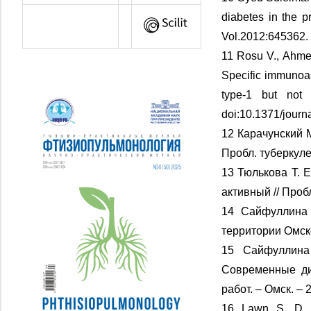
diabetes in the p
Vol.2012:645362.
11 Rosu V., Ahmed
Specific immunoas
type-1 but not 
doi:10.1371/journ
12 Карачунский 
Пробл. туберкулез
13 Тюлькова Т. 
активный // Пробл
14 Сайфуллина 
территории Омско
15 Сайфуллина
Современные диа
работ. – Омск. – 
16 Lawn S. D., 