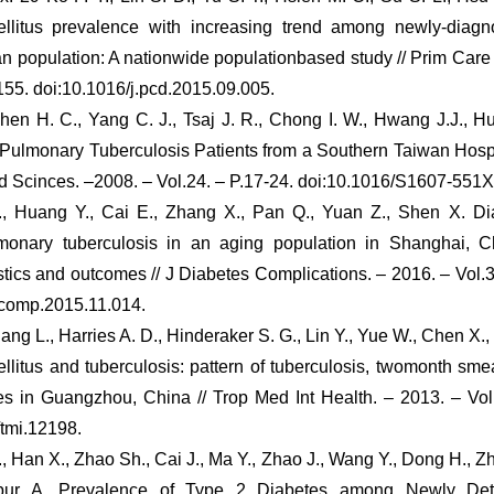
llitus prevalence with increasing trend among newly-diagn
ian population: A nationwide populationbased study // Prim Care
155. doi:10.1016/j.pcd.2015.09.005.
en H. C., Yang C. J., Tsaj J. R., Chong I. W., Hwang J.J., H
f Pulmonary Tuberculosis Patients from a Southern Taiwan Hos
d Scinces. –2008. – Vol.24. – P.17-24. doi:10.1016/S1607-551
, Huang Y., Cai E., Zhang X., Pan Q., Yuan Z., Shen X. Dia
lmonary tuberculosis in an aging population in Shanghai, C
istics and outcomes // J Diabetes Complications. – 2016. – Vol.
iacomp.2015.11.014.
iang L., Harries A. D., Hinderaker S. G., Lin Y., Yue W., Chen X.,
llitus and tuberculosis: pattern of tuberculosis, twomonth sm
s in Guangzhou, China // Trop Med Int Health. – 2013. – Vol.
/tmi.12198.
 Han X., Zhao Sh., Cai J., Ma Y., Zhao J., Wang Y., Dong H., Zh
pur A. Prevalence of Type 2 Diabetes among Newly Det