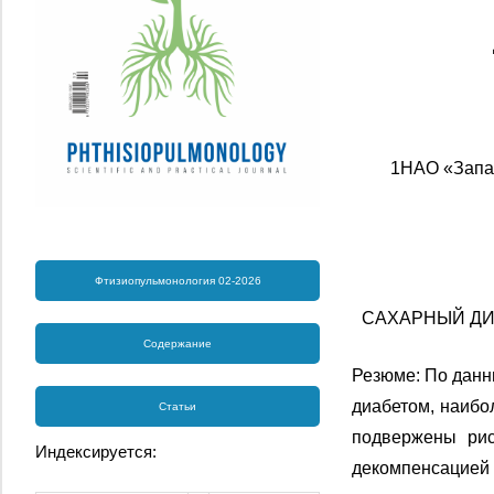
1НАО «Запад
Фтизиопульмонология 02-2026
САХАРНЫЙ ДИА
Содержание
Резюме: По данн
диабетом, наибо
Статьи
подвержены риск
Индексируется:
декомпенсацией 