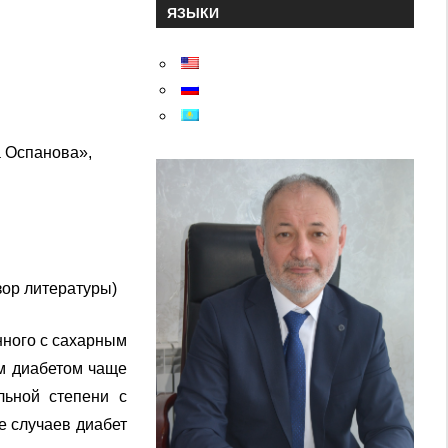
ЯЗЫКИ
 Оспанова»,
р литературы)
нного с сахарным
ым диабетом чаще
льной степени с
е случаев диабет