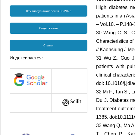
High diabetes me
Фтизиопульмонология 03-2025
patients in an As
– Vol.10. – P.148-
Содержание
30 Wang C. S., Ch
Characteristics o
Статьи
// Kaohsiung J Me
Индексируется:
31 Wu Z., Guo J.
patients with pu
clinical character
doi: 10.1016/j.jd
32 Mi F., Tan S., L
Du J. Diabetes me
treatment outcome
1385. doi:10.1111
33 Wang Q., Ma A.,
T., Chen P., Ka