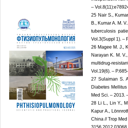
– Vol.8(11):e7892
25 Nair S., Kumar
B., Kumar A. M. V
tuberculosis pati
Vol.3(Suppl 1). –
26 Magee M. J., K
Narayan K. M. V.,
multidrug-resistan
Vol.19(6). – P.685
27 Sulaiman S. A.
Diabetes Mellitus
Med Sci. – 2013. 
28 Li L., Lin Y., M
Kapur A., Lönnroth
China // Trop Med 
3156.2012.03068.x