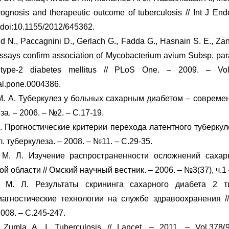
rognosis and therapeutic outcome of tuberculosis // Int J End
 doi:10.1155/2012/645362.
 N., Paccagnini D., Gerlach G., Fadda G., Hasnain S. E., Zane
says confirm association of Mycobacterium avium Subsp. para
type-2 diabetes mellitus // PLoS One. – 2009. – Vol.
al.pone.0004386.
М. А. Туберкулез у больных сахарным диабетом – совреме
а. – 2006. – №2. – С.17-19.
Е. Прогностические критерии перехода латентного туберкул
. туберкулеза. – 2008. – №11. – С.29-35.
М. Л. Изучение распространенности осложнений сахар
й области // Омский научный вестник. – 2006. – №3(37), ч.1 
 М. Л. Результаты скрининга сахарного диабета 2 т
гностические технологии на службе здравоохранения // 
2008. – С.245-247.
Zumla A. I. Tuberculosis // Lancet. – 2011. – Vol.378(9