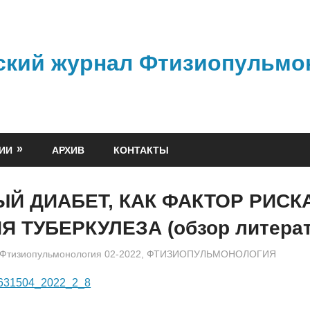
ский журнал Фтизиопульмо
ИИ
АРХИВ
КОНТАКТЫ
Й ДИАБЕТ, КАК ФАКТОР РИСК
Я ТУБЕРКУЛЕЗА (обзор литера
admin
Фтизиопульмонология 02-2022
,
ФТИЗИОПУЛЬМОНОЛОГИЯ
6631504_2022_2_8