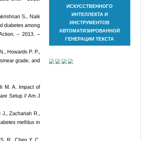
ИСКУССТВЕННОГО
ИНТЕЛЛЕКТА И
akrishnan S., Naik
ИНСТРУМЕНТОВ
sed diabetes among
АВТОМАТИЗИРОВАННОЙ
 Action. – 2013. –
ГЕНЕРАЦИИ ТЕКСТА
N., Howards P. P.,
, smear grade, and
i M. A. Impact of
Care Setup // Am J
i J., Zachariah R.,
iabetes mellitus in
 S. R., Chen Y. C.