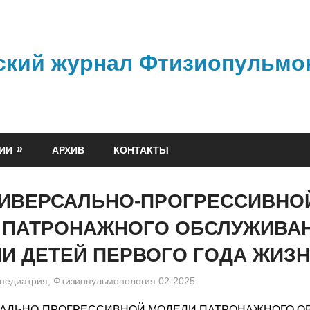
ский журнал Фтизиопульмо
ИИ
АРХИВ
КОНТАКТЫ
НИВЕРСАЛЬНО-ПРОГРЕССИВНО
 ПАТРОНАЖНОГО ОБСЛУЖИВАН
И ДЕТЕЙ ПЕРВОГО ГОДА ЖИЗ
admin
педиатрия
,
Фтизиопульмонология 02-2025
САЛЬНО-ПРОГРЕССИВНОЙ МОДЕЛИ ПАТРОНАЖНОГО 