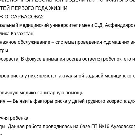
ЕТЕЙ ПЕРВОГО ГОДА ЖИЗНИ
 Ж.О. САРБАСОВА2
нальный медицинский университет имени С.Д. Асфендияро
лика Казахстан
нажное обслуживание – система проведения «домашних в
стры
возраста. В фокусе внимания всегда остается ребенок, его 
ров риска у них является актуальной задачей медицинског
рвичную медико-санитарную помощь.
ия — Выявить факторы риска у детей грудного возраста дл
учия ребенка.
ды: Данная работа проводилась на базе ГП №16 Ауэзовско
ах