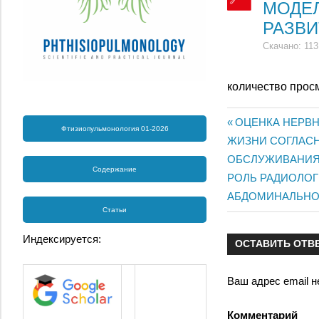
МОДЕ
РАЗВИ
Скачано: 113
количество прос
Предыдущая
ОЦЕНКА НЕРВН
Фтизиопульмонология 01-2026
Навигац
ЖИЗНИ СОГЛАС
запись:
ОБСЛУЖИВАНИ
по
Содержание
Следующая
РОЛЬ РАДИОЛО
записям
запись:
АБДОМИНАЛЬНОГ
Статьи
Индексируется:
ОСТАВИТЬ ОТВ
Ваш адрес email н
Комментарий