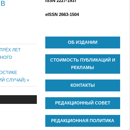
ISSN 2227-1937
С
 В
к
К
д
eISSN
2663-1504
л
я
:
ОБ ИЗДАНИИ
ТРЁХ ЛЕТ
ЖНОГО
СТОИМОСТЬ ПУБЛИКАЦИЙ И
РЕКЛАМЫ
ОСТИКЕ
ИЙ СЛУЧАЙ)
КОНТАКТЫ
РЕДАКЦИОННЫЙ СОВЕТ
РЕДАКЦИОННАЯ ПОЛИТИКА