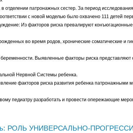
а в отделении патронажных сестер. За период исследован
оответствии с новой моделью было охвачено 111 детей перв
суждение: Из факторов риска превалируют конъюгационные
рожденных во время родов, хронические соматические и ги
 беременности. Выявленные факторы риска представляют 
альной Нервной Системы ребенка.
вление факторов риска развития ребенка патронажными 
овому педиатру разработать и провести опережающие меро
ть: РОЛЬ УНИВЕРСАЛЬНО-ПРОГРЕСС