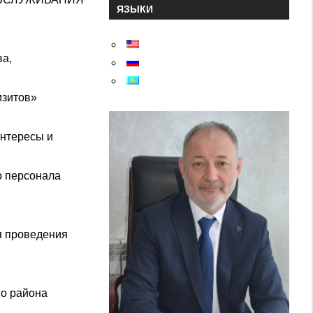
ЯЗЫКИ
ва,
изитов»
интересы и
о персонала
я проведения
го района