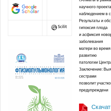
научного проект
наблюдением в с
Результаты и об
гипоксия плода
и асфиксия ново
заболевания
матери во время
развитию
патологии Центр
Заключение: Выя
сестрами
позволит участк
предупреждени
Скача