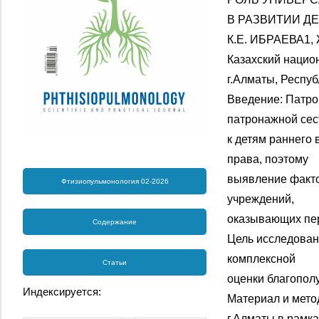
В РАЗВИТИИ Д
К.Е. ИБРАЕВА1,
Казахский нацио
г.Алматы, Респуб
Введение: Патро
патронажной се
к детям раннего 
права, поэтому
выявление факто
Фтизиопульмонология 02-2026
учреждений,
оказывающих пе
Содержание
Цель исследован
комплексной
Статьи
оценки благопол
Индексируется:
Материал и мето
г.Алматы в рамк