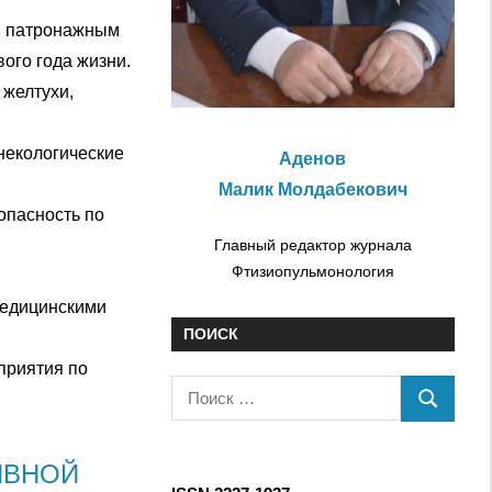
ия патронажным
ого года жизни.
 желтухи,
некологические
Аденов
Малик Молдабекович
опасность по
Главный редактор журнала
Фтизиопульмонология
медицинскими
ПОИСК
приятия по
П
П
о
О
и
ИВНОЙ
И
с