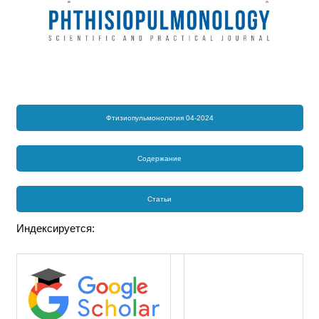
Фтизиопульмонология 04-2024
Содержание
Статьи
Индексируется: