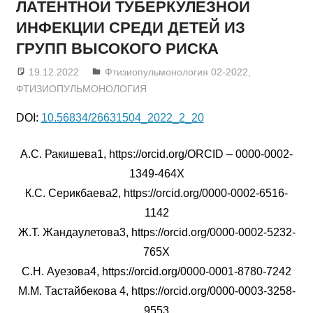
ЛАТЕНТНОЙ ТУБЕРКУЛЕЗНОЙ
ИНФЕКЦИИ СРЕДИ ДЕТЕЙ ИЗ
ГРУПП ВЫСОКОГО РИСКА
19.12.2022
admin
Фтизиопульмонология 02-2022
,
ФТИЗИОПУЛЬМОНОЛОГИЯ
DOI:
10.56834/26631504_2022_2_20
А.С. Ракишева1, https://orcid.org/ORCID – 0000-0002-
1349-464X
К.С. Серикбаева2, https://orcid.org/0000-0002-6516-
1142
Ж.Т. Жандаулетова3, https://orcid.org/0000-0002-5232-
765X
С.Н. Ауезова4, https://orcid.org/0000-0001-8780-7242
М.М. Тастайбекова 4, https://orcid.org/0000-0003-3258-
9553