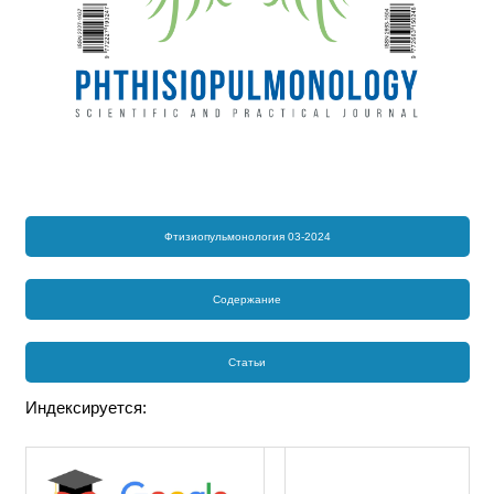
Фтизиопульмонология 03-2024
Содержание
Статьи
Индексируется: