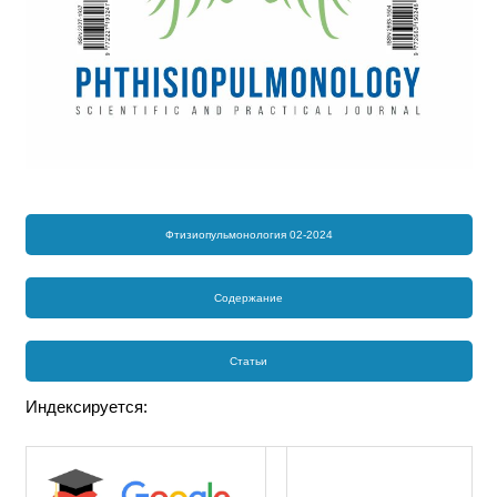
Фтизиопульмонология 02-2024
Содержание
Статьи
Индексируется: