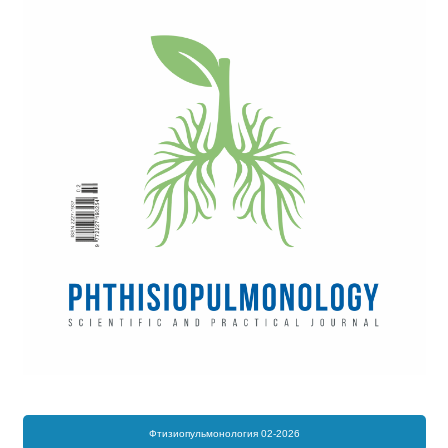
Фтизиопульмонология 02-2026