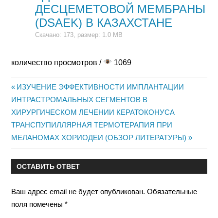
ДЕСЦЕМЕТОВОЙ МЕМБРАНЫ
(DSAEK) В КАЗАХСТАНЕ
Скачано: 173, размер: 1.0 MB
количество просмотров /
1069
Предыдущая
ИЗУЧЕНИЕ ЭФФЕКТИВНОСТИ ИМПЛАНТАЦИИ
Навигация
ИНТРАСТРОМАЛЬНЫХ СЕГМЕНТОВ В
запись:
ХИРУРГИЧЕСКОМ ЛЕЧЕНИИ КЕРАТОКОНУСА
по
Следующая
ТРАНСПУПИЛЛЯРНАЯ ТЕРМОТЕРАПИЯ ПРИ
записям
запись:
МЕЛАНОМАХ ХОРИОДЕИ (ОБЗОР ЛИТЕРАТУРЫ)
ОСТАВИТЬ ОТВЕТ
Ваш адрес email не будет опубликован.
Обязательные
поля помечены
*