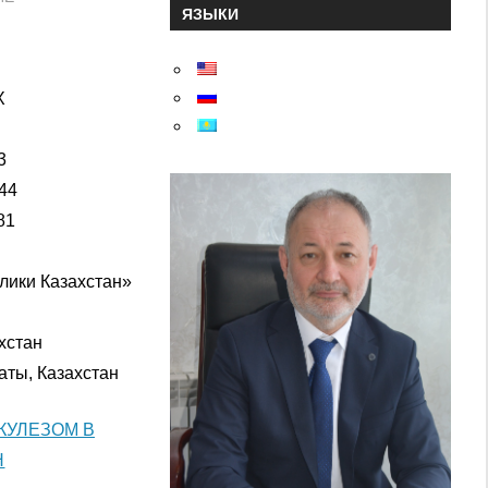
ЯЗЫКИ
X
3
544
81
лики Казахстан»
хстан
аты, Казахстан
КУЛЕЗОМ В
Н