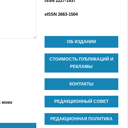
ISSN 2227-1937
С
к
К
д
eISSN
2663-1504
л
я
:
ОБ ИЗДАНИИ
СТОИМОСТЬ ПУБЛИКАЦИЙ И
РЕКЛАМЫ
КОНТАКТЫ
РЕДАКЦИОННЫЙ СОВЕТ
х моих
РЕДАКЦИОННАЯ ПОЛИТИКА