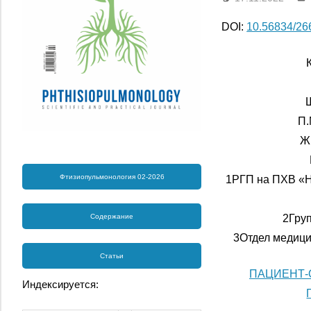
DOI:
10.56834/2
Ш
П.
Ж.
Фтизиопульмонология 02-2026
1РГП на ПХВ «Н
2Груп
Содержание
3Отдел медици
Статьи
ПАЦИЕНТ-
Индексируется: