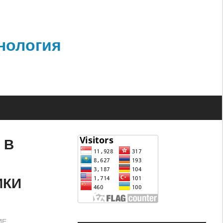
нология
 В
ИКИ
ИЕ