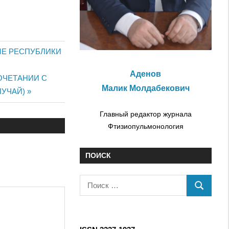
МЕ РЕСПУБЛИКИ
Аденов
ОЧЕТАНИИ С
Малик Молдабекович
ЛУЧАЙ)
Главный редактор журнала
Фтизиопульмонология
ПОИСК
П
П
о
О
и
И
с