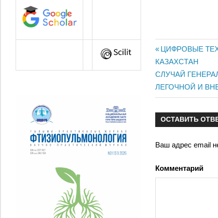
Предыдущая
ЦИФРОВЫЕ ТЕ
Навигац
КАЗАХСТАН
запись:
Следующая
СЛУЧАЙ ГЕНЕРА
по
запись:
ЛЕГОЧНОЙ И ВН
записям
ОСТАВИТЬ ОТВ
Ваш адрес email н
Комментарий