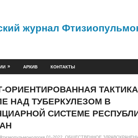
ский журнал Фтизиопульмо
ИИ
АРХИВ
КОНТАКТЫ
-ОРИЕНТИРОВАННАЯ ТАКТИКА
Е НАД ТУБЕРКУЛЕЗОМ В
НЦИАРНОЙ СИСТЕМЕ РЕСПУБЛ
ТАН
admin
Фтизиопульмонология 01-2022
,
ОБЩЕСТВЕННОЕ ЗДРАВОХРАНЕН