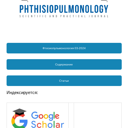
Фтизиопульмонология 03-2024
Содержание
Статьи
Индексируется: