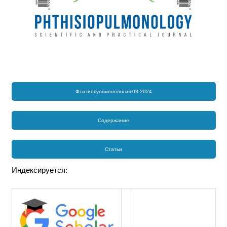
Фтизиопульмонология 03-2024
Содержание
Статьи
Индексируется: