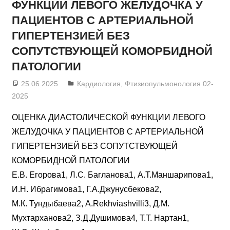
ФУНКЦИИ ЛЕВОГО ЖЕЛУДОЧКА У
ПАЦИЕНТОВ С АРТЕРИАЛЬНОЙ
ГИПЕРТЕНЗИЕЙ БЕЗ
СОПУТСТВУЮЩЕЙ КОМОРБИДНОЙ
ПАТОЛОГИИ
25.06.2025
admin
Кардиология
,
Фтизиопульмонология 02-
2025
ОЦЕНКА ДИАСТОЛИЧЕСКОЙ ФУНКЦИИ ЛЕВОГО
ЖЕЛУДОЧКА У ПАЦИЕНТОВ С АРТЕРИАЛЬНОЙ
ГИПЕРТЕНЗИЕЙ БЕЗ СОПУТСТВУЮЩЕЙ
КОМОРБИДНОЙ ПАТОЛОГИИ
Е.В. Егорова1, Л.С. Багланова1, А.Т.Маншарипова1,
И.Н. Ибрагимова1, Г.А.Джунусбекова2,
М.К. Тундыбаева2, A.Rekhviashvilli3, Д.М.
Мухтарханова2, З.Д.Душимова4, Т.Т. Нартан1,