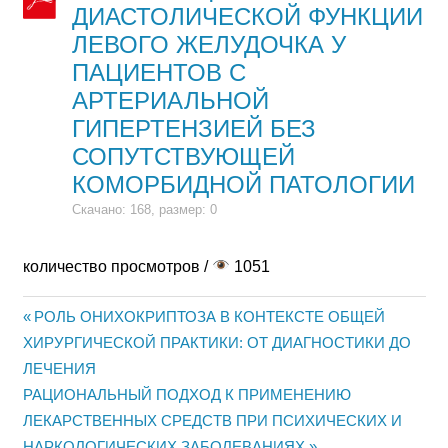
ДИАСТОЛИЧЕСКОЙ ФУНКЦИИ
ЛЕВОГО ЖЕЛУДОЧКА У
ПАЦИЕНТОВ С
АРТЕРИАЛЬНОЙ
ГИПЕРТЕНЗИЕЙ БЕЗ
СОПУТСТВУЮЩЕЙ
КОМОРБИДНОЙ ПАТОЛОГИИ
Скачано: 168, размер: 0
количество просмотров /
1051
Предыдущая
РОЛЬ ОНИХОКРИПТОЗА В КОНТЕКСТЕ ОБЩЕЙ
Навигация
ХИРУРГИЧЕСКОЙ ПРАКТИКИ: ОТ ДИАГНОСТИКИ ДО
запись:
ЛЕЧЕНИЯ
по
Следующая
РАЦИОНАЛЬНЫЙ ПОДХОД К ПРИМЕНЕНИЮ
записям
запись:
ЛЕКАРСТВЕННЫХ СРЕДСТВ ПРИ ПСИХИЧЕСКИХ И
НАРКОЛОГИЧЕСКИХ ЗАБОЛЕВАНИЯХ