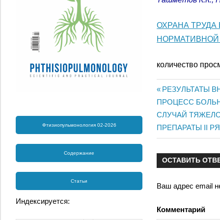
ОХРАНА ТРУДА
НОРМАТИВНОЙ
количество прос
Предыдущая
РЕЗУЛЬТАТЫ 
Навигац
ПРОЦЕСС БОЛЬ
запись:
Следующая
СЛУЧАЙ ТЯЖЕЛО
по
Фтизиопульмонология 02-2026
запись:
ПРЕПАРАТЫ II 
записям
Содержание
ОСТАВИТЬ ОТВ
Статьи
Ваш адрес email н
Индексируется:
Комментарий