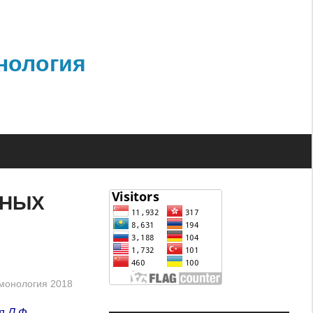
нология
ЗНЫХ
монология 2018
я Л.Ф.