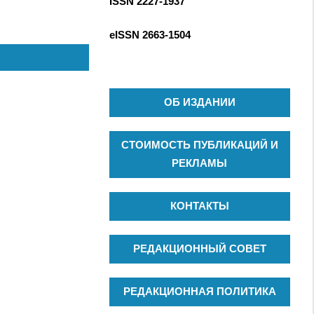
ISSN 2227-1937
С
к
К
д
eISSN
2663-1504
л
я
:
ОБ ИЗДАНИИ
СТОИМОСТЬ ПУБЛИКАЦИЙ И
РЕКЛАМЫ
КОНТАКТЫ
РЕДАКЦИОННЫЙ СОВЕТ
РЕДАКЦИОННАЯ ПОЛИТИКА