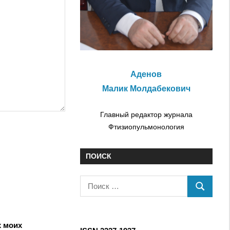
Аденов
Малик Молдабекович
Главный редактор журнала
Фтизиопульмонология
ПОИСК
П
П
о
О
и
И
с
х моих