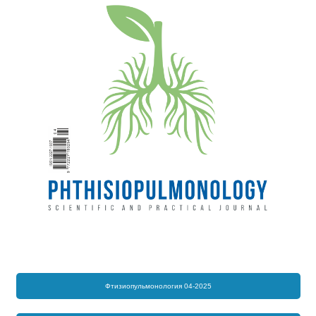
Фтизиопульмонология 04-2025