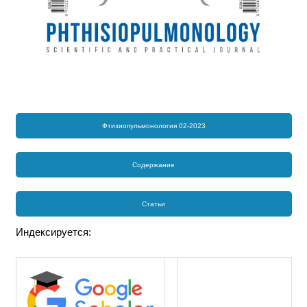
Фтизиопульмонология 02-2023
Содержание
Статьи
Индексируется: