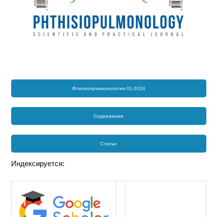
Фтизиопульмонология 01-2024
Содержание
Статьи
Индексируется: