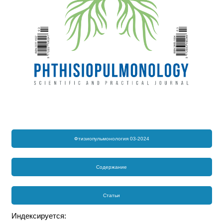
Фтизиопульмонология 03-2024
Содержание
Статьи
Индексируется: