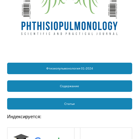
Фтизиопульмонология 01-2024
Содержание
Статьи
Индексируется: