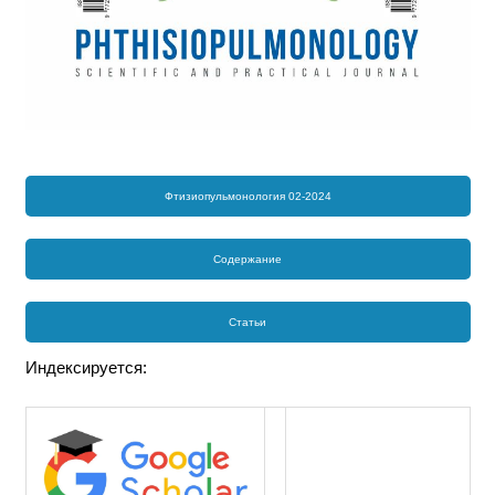
Фтизиопульмонология 02-2024
Содержание
Статьи
Индексируется: