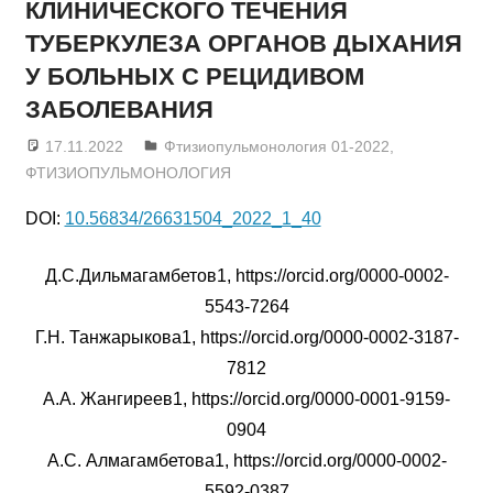
КЛИНИЧЕСКОГО ТЕЧЕНИЯ
ТУБЕРКУЛЕЗА ОРГАНОВ ДЫХАНИЯ
У БОЛЬНЫХ С РЕЦИДИВОМ
ЗАБОЛЕВАНИЯ
17.11.2022
admin
Фтизиопульмонология 01-2022
,
ФТИЗИОПУЛЬМОНОЛОГИЯ
DOI:
10.56834/26631504_2022_1_40
Д.С.Дильмагамбетов1, https://orcid.org/0000-0002-
5543-7264
Г.Н. Танжарыкова1, https://orcid.org/0000-0002-3187-
7812
А.А. Жангиреев1, https://orcid.org/0000-0001-9159-
0904
А.С. Алмагамбетова1, https://orcid.org/0000-0002-
5592-0387