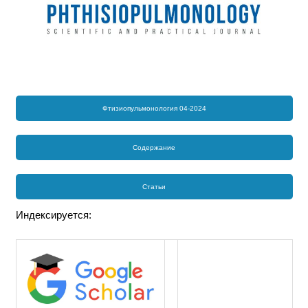
Фтизиопульмонология 04-2024
Содержание
Статьи
Индексируется: