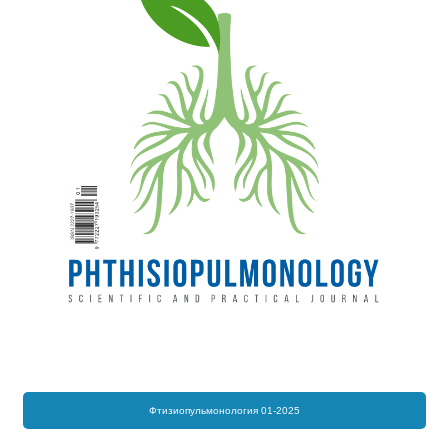
Фтизиопульмонология 01-2025