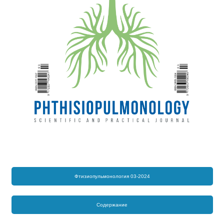
Фтизиопульмонология 03-2024
Содержание