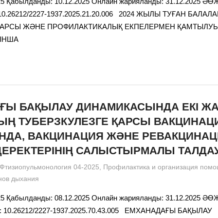
25 Қабылданды: 10.12.2025 Онлайн жарияланды: 31.12.2025 ӘӨЖ:
 10.26212/2227-1937.2025.21.20.006 2024 ЖЫЛЫ ТУҒАН БАЛА
ҚАРСЫ ЖӘНЕ ПРОФИЛАКТИКАЛЫҚ ЕКПЕЛЕРМЕН ҚАМТЫЛУ
ЫНША
ҒЫ БАҚЫЛАУ ДИНАМИКАСЫНДА ЕКІ Ж
ЫҢ ТУБЕРЗКУЛЕЗГЕ ҚАРСЫ ВАКЦИНА
АНДА, ВАКЦИНАЦИЯ ЖӘНЕ РЕВАКЦИНА
ДЕРЕКТЕРІНІҢ САЛЫСТЫРМАЛЫ ТАЛДА
admin
Фтизиопульмонология 04-2025
,
Профилактика и организация помо
нов дыхания
25 Қабылданды: 08.12.2025 Онлайн жарияланды: 31.12.2025 ӘӨЖ:
I: 10.26212/2227-1937.2025.70.43.005 ЕМХАНАДАҒЫ БАҚЫЛАУ