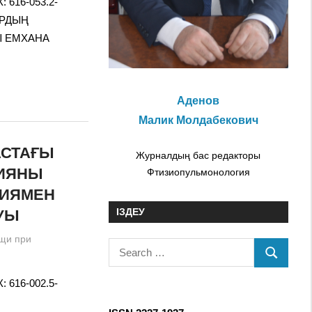
 616-053.2-
ЛАРДЫҢ
Ы ЕМХАНА
Аденов
Малик Молдабекович
АСТАҒЫ
Журналдың бас редакторы
ЦИЯНЫ
Фтизиопульмонология
ЦИЯМЕН
ІЗДЕУ
УЫ
щи при
S
S
e
E
 616-002.5-
a
A
r