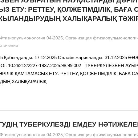
ЗБЕН АУЫРАТЫН НАУҚАСТАРДЫ ДӘРІЛ
З ЕТУ: РЕТТЕУ, ҚОЛЖЕТІМДІЛІК, БАҒА
ЖЫЛАНДЫРУДЫҢ ХАЛЫҚАРАЛЫҚ ТӘЖІ
admin
Фтизиопульмонология 04-2025
,
Организация фтизиопульмонологи
спечение
25 Қабылданды: 17.12.2025 Онлайн жарияланды: 31.12.2025 ӘӨЖ
2 DOI: 10.26212/2227-1937.2025.98.99.002 ТУБЕРКУЛЕЗБЕН АУ
РІЛІК ҚАМТАМАСЫЗ ЕТУ: РЕТТЕУ, ҚОЛЖЕТІМДІЛІК, БАҒА 
ДЫҢ ХАЛЫҚАРАЛЫҚ
ГУДІҢ ТУБЕРКУЛЕЗДІ ЕМДЕУ НӘТИЖЕЛЕ
admin
Фтизиопульмонология 04-2025
,
Организация фтизиопульмонологи