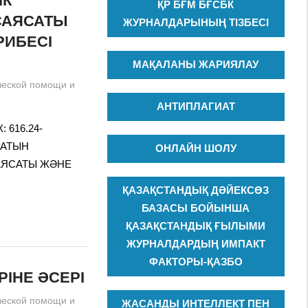
ІК
ҚР БҒМ БҒСБК
 САЯСАТЫ
ЖУРНАЛДАРЫНЫҢ ТІЗБЕСІ
РИБЕСІ
МАҚАЛАНЫ ЖАРИЯЛАУ
ческой помощи и
АНТИПЛАГИАТ
: 616.24-
ЫРАТЫН
ОНЛАЙН ШОЛУ
САЯСАТЫ ЖӘНЕ
ҚАЗАҚСТАНДЫҚ ДӘЙЕКСӨЗ
БАЗАСЫ БОЙЫНША
ҚАЗАҚСТАНДЫҚ ҒЫЛЫМИ
ЖУРНАЛДАРДЫҢ ИМПАКТ
ФАКТОРЫ-ҚАЗБО
РІНЕ ӘСЕРІ
ческой помощи и
ЖАСАНДЫ ИНТЕЛЛЕКТ ПЕН