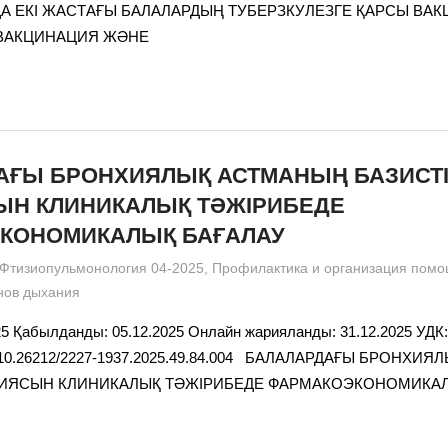
 ЕКІ ЖАСТАҒЫ БАЛАЛАРДЫҢ ТУБЕРЗКУЛЕЗГЕ ҚАРСЫ ВА
 ВАКЦИНАЦИЯ ЖӘНЕ
АҒЫ БРОНХИЯЛЫҚ АСТМАНЫҢ БАЗИСТІ
ЫН КЛИНИКАЛЫҚ ТӘЖІРИБЕДЕ
КОНОМИКАЛЫҚ БАҒАЛАУ
admin
Фтизиопульмонология 04-2025
,
Профилактика и организация помо
нов дыхания
5 Қабылданды: 05.12.2025 Онлайн жарияланды: 31.12.2025 УДК:
: 10.26212/2227-1937.2025.49.84.004 БАЛАЛАРДАҒЫ БРОНХ
ПИЯСЫН КЛИНИКАЛЫҚ ТӘЖІРИБЕДЕ ФАРМАКОЭКОНОМИКА
,