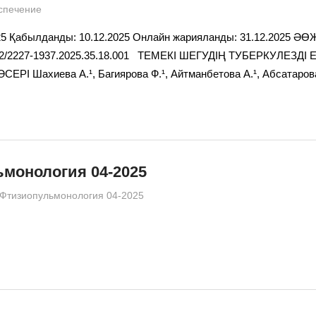
спечение
25 Қабылданды: 10.12.2025 Онлайн жарияланды: 31.12.2025 ӘӨЖ
212/2227-1937.2025.35.18.001 ТЕМЕКІ ШЕГУДІҢ ТУБЕРКУЛЕЗДІ
РІ Шахиева А.¹, Багиярова Ф.¹, Айтманбетова А.¹, Абсатаров
монология 04-2025
admin
Фтизиопульмонология 04-2025