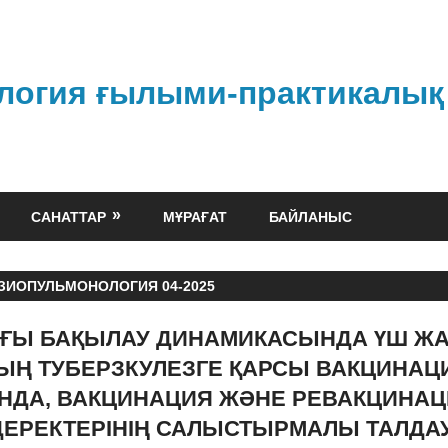
логия ғылыми-практикалық
САНАТТАР
МҰРАҒАТ
БАЙЛАНЫС
ЗИОПУЛЬМОНОЛОГИЯ 04-2025
ҒЫ БАҚЫЛАУ ДИНАМИКАСЫНДА ҮШ Ж
ЫҢ ТУБЕРЗКУЛЕЗГЕ ҚАРСЫ ВАКЦИНА
АНДА, ВАКЦИНАЦИЯ ЖӘНЕ РЕВАКЦИНА
ДЕРЕКТЕРІНІҢ САЛЫСТЫРМАЛЫ ТАЛДА