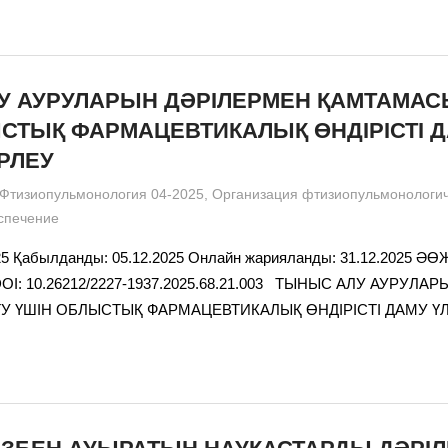
У АУРУЛАРЫН ДӘРІЛЕРМЕН ҚАМТАМАС
СТЫҚ ФАРМАЦЕВТИКАЛЫҚ ӨНДІРІСТІ 
ІРЛЕУ
admin
Фтизиопульмонология 04-2025
,
Организация фтизиопульмонологи
спечение
25 Қабылданды: 05.12.2025 Онлайн жарияланды: 31.12.2025 ӘӨ
2 DOI: 10.26212/2227-1937.2025.68.21.003 ТЫНЫС АЛУ АУРУЛ
 ҮШІН ОБЛЫСТЫҚ ФАРМАЦЕВТИКАЛЫҚ ӨНДІРІСТІ ДАМУ ҮЛГ