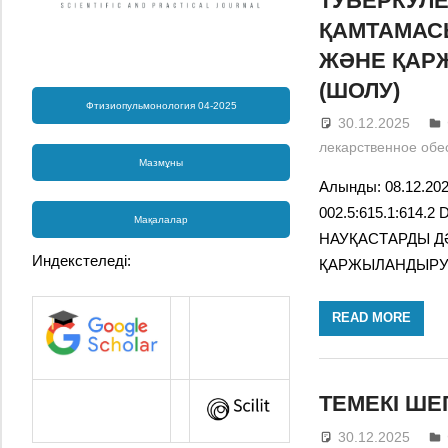
ТУБЕРКУЛЕ
ҚАМТАМАСЫ
ЖӘНЕ ҚАР
(ШОЛУ)
Фтизиопульмонология 04-2025
30.12.2025
лекарственное обе
Мазмұны
Алынды: 08.12.20
002.5:615.1:614.
Мақалалар
НАУҚАСТАРДЫ ДӘ
Индекстеледі:
ҚАРЖЫЛАНДЫРУ
READ MORE
ТЕМЕКІ ШЕ
30.12.2025