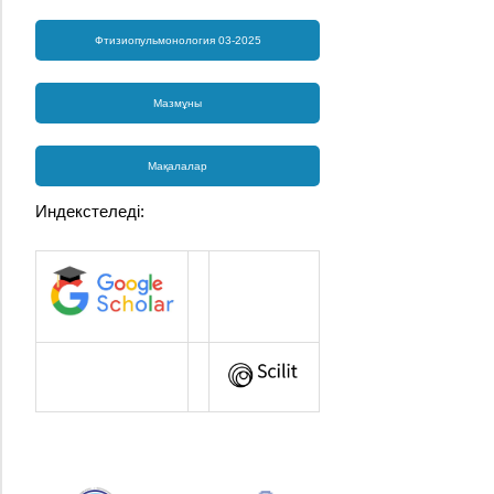
Фтизиопульмонология 03-2025
Мазмұны
Мақалалар
Индекстеледі: