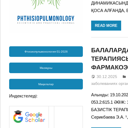
ДИНАМИКАСЫНДА
ҚОСА АЛҒАНДА,
READ MORE
БАЛАЛАРД
Фтизиопульмонология 01-2026
ТЕРАПИЯС
ФАРМАКОЭ
Мазмұны
30.12.2025
заболеваниях орга
Мақалалар
Алынды: 19.10.202
Индекстеледі:
053.2:615.1 ӘӨЖ
БАЗИСТІК ТЕРА
Серикбаева Э.А. ¹