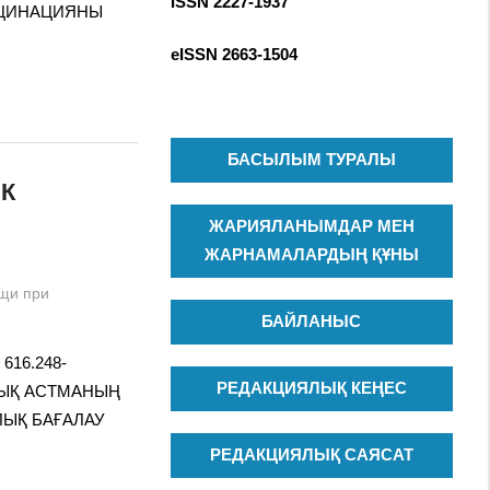
ISSN 2227-1937
R
КЦИНАЦИЯНЫ
c
C
h
eISSN
2663-1504
H
f
o
r
:
БАСЫЛЫМ ТУРАЛЫ
К
ЖАРИЯЛАНЫМДАР МЕН
ЖАРНАМАЛАРДЫҢ ҚҰНЫ
щи при
БАЙЛАНЫС
 616.248-
РЕДАКЦИЯЛЫҚ КЕҢЕС
ИЯЛЫҚ АСТМАНЫҢ
ЛЫҚ БАҒАЛАУ
РЕДАКЦИЯЛЫҚ САЯСАТ