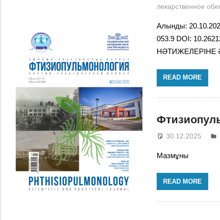
лекарственное обе
Алынды: 20.10.20
053.9 DOI: 10.26
НӘТИЖЕЛЕРІНЕ ӘСЕ
READ MORE
Фтизиопуль
30.12.2025
Мазмұны
READ MORE