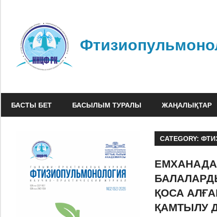
Skip
to
content
Фтизиопульмоно
БАСТЫ БЕТ
БАСЫЛЫМ ТУРАЛЫ
ЖАҢАЛЫҚТАР
CATEGORY:
ФТИ
ЕМХАНАДА
БАЛАЛАРД
ҚОСА АЛҒ
ҚАМТЫЛУ 