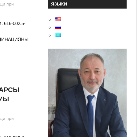
ЯЗЫКИ
щи при
 616-002.5-
КЦИНАЦИЯНЫ
ҚАРСЫ
УЫ
щи при