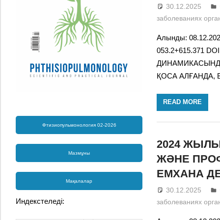
30.12.2025
заболеваниях орга
Алынды: 08.12.20
053.2+615.371 DO
ДИНАМИКАСЫНДА
ҚОСА АЛҒАНДА,
READ MORE
Фтизиопульмонология 02-2026
2024 ЖЫЛЫ
Мазмұны
ЖӘНЕ ПРО
ЕМХАНА Д
Мақалалар
30.12.2025
Индекстеледі:
заболеваниях орга