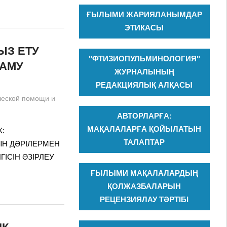
ҒЫЛЫМИ ЖАРИЯЛАНЫМДАР
ЭТИКАСЫ
ЫЗ ЕТУ
"ФТИЗИОПУЛЬМИНОЛОГИЯ"
ДАМУ
ЖУРНАЛЫНЫҢ
РЕДАКЦИЯЛЫҚ АЛҚАСЫ
ческой помощи и
АВТОРЛАРҒА:
МАҚАЛАЛАРҒА ҚОЙЫЛАТЫН
Ж:
ТАЛАПТАР
АРЫН ДӘРІЛЕРМЕН
ІСІН ӘЗІРЛЕУ
ҒЫЛЫМИ МАҚАЛАЛАРДЫҢ
ҚОЛЖАЗБАЛАРЫН
РЕЦЕНЗИЯЛАУ ТӘРТІБІ