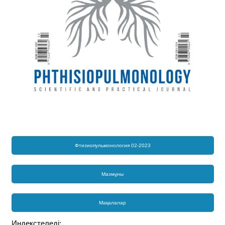
Фтизиопульмонология 02-2023
Мазмұны
Мақалалар
Индекстеледі: