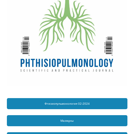
Фтизиопульмонология 02-2024
Мазмұны