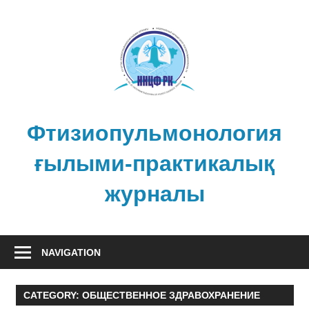
Skip
to
content
Фтизиопульмонология
ғылыми-практикалық
журналы
NAVIGATION
CATEGORY:
ОБЩЕСТВЕННОЕ ЗДРАВОХРАНЕНИЕ