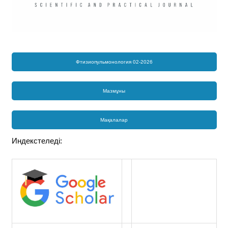
Фтизиопульмонология 02-2026
Мазмұны
Мақалалар
Индекстеледі: