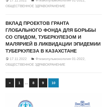
17.11.2022
admin
Фтизиопульмонология 01-2022
,
ОБЩЕСТВЕННОЕ ЗДРАВОХРАНЕНИЕ
ВКЛАД ПРОЕКТОВ ГРАНТА
ГЛОБАЛЬНОГО ФОНДА ДЛЯ БОРЬБЫ
СО СПИДОМ, ТУБЕРКУЛЕЗОМ И
МАЛЯРИЕЙ В ЛИКВИДАЦИИ ЭПИДЕМИИ
ТУБЕРКУЛЕЗА В КАЗАХСТАНЕ
17.11.2022
admin
Фтизиопульмонология 01-2022
,
ОБЩЕСТВЕННОЕ ЗДРАВОХРАНЕНИЕ
…
«
Previous
1
8
9
10
Жазбалар
Posts
навигациясы