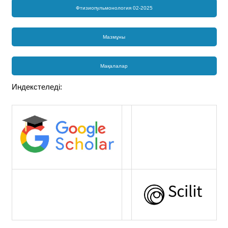
Фтизиопульмонология 02-2025
Мазмұны
Мақалалар
Индекстеледі: