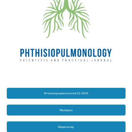
Фтизиопульмонология 01-2026
Мазмұны
Мақалалар