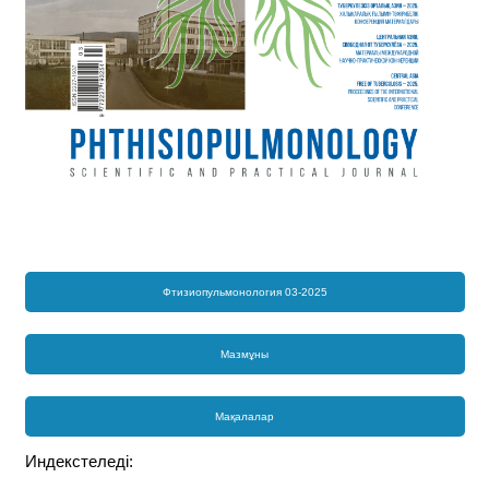
Фтизиопульмонология 03-2025
Мазмұны
Мақалалар
Индекстеледі: