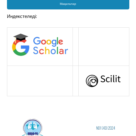
Мақалалар
Индекстеледі: