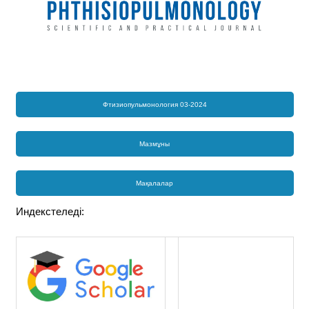
Фтизиопульмонология 03-2024
Мазмұны
Мақалалар
Индекстеледі: