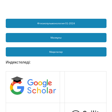
Фтизиопульмонология 01-2024
Мазмұны
Мақалалар
Индекстеледі: