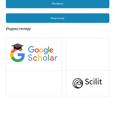
Мазмұны
Мақалалар
Индекстеледі: