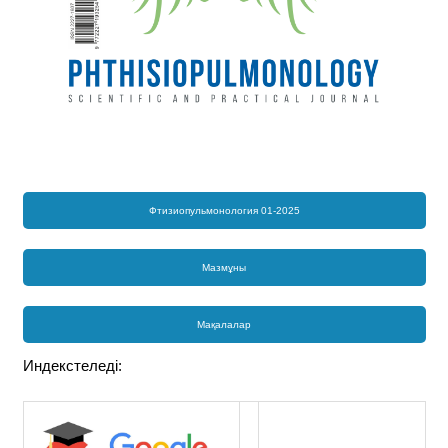
Фтизиопульмонология 01-2025
Мазмұны
Мақалалар
Индекстеледі: