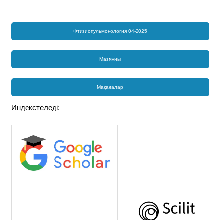
Фтизиопульмонология 04-2025
Мазмұны
Мақалалар
Индекстеледі: