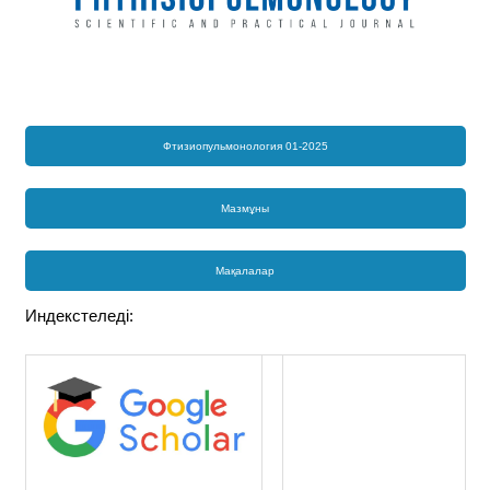
Фтизиопульмонология 01-2025
Мазмұны
Мақалалар
Индекстеледі: