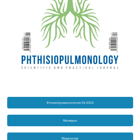
Фтизиопульмонология 04-2024
Мазмұны
Мақалалар