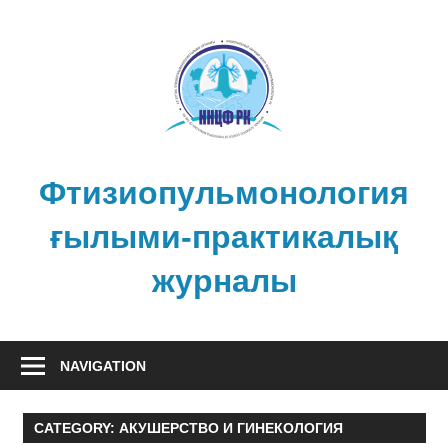
Skip
to
content
Фтизиопульмонология
ғылыми-практикалық
журналы
NAVIGATION
CATEGORY:
АКУШЕРСТВО И ГИНЕКОЛОГИЯ