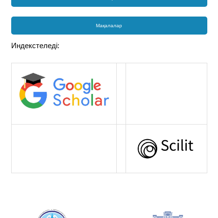
Мақалалар
Индекстеледі: