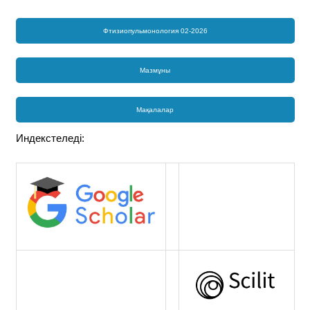
Фтизиопульмонология 02-2026
Мазмұны
Мақалалар
Индекстеледі: