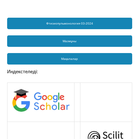
Фтизиопульмонология 03-2024
Мазмұны
Мақалалар
Индекстеледі: