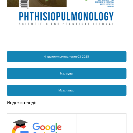
Фтизиопульмонология 03-2025
Мазмұны
Мақалалар
Индекстеледі: