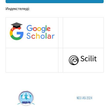
Индекстеледі: