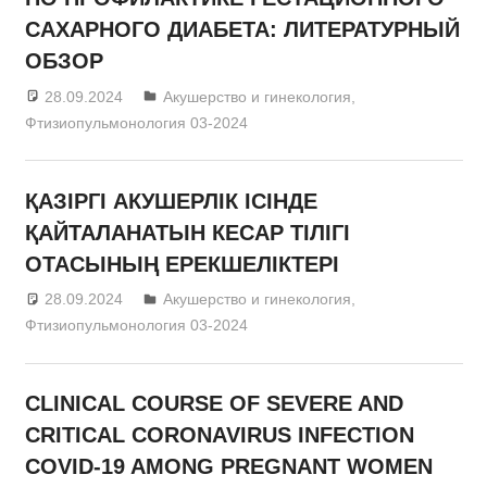
САХАРНОГО ДИАБЕТА: ЛИТЕРАТУРНЫЙ
ОБЗОР
28.09.2024
admin
Акушерство и гинекология
,
Фтизиопульмонология 03-2024
ҚАЗІРГІ АКУШЕРЛІК ІСІНДЕ
ҚАЙТАЛАНАТЫН КЕСАР ТІЛІГІ
ОТАСЫНЫҢ ЕРЕКШЕЛІКТЕРІ
28.09.2024
admin
Акушерство и гинекология
,
Фтизиопульмонология 03-2024
CLINICAL COURSE OF SEVERE AND
CRITICAL CORONAVIRUS INFECTION
COVID-19 AMONG PREGNANT WOMEN