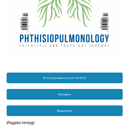
Фтизиопульмонология 02-2024
Мазмұны
Мақалалар
Индекстеледі: