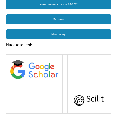
Фтизиопульмонология 01-2024
Мазмұны
Мақалалар
Индекстеледі: