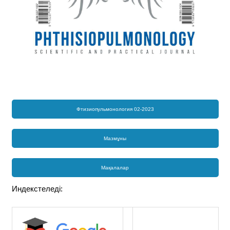
Фтизиопульмонология 02-2023
Мазмұны
Мақалалар
Индекстеледі: