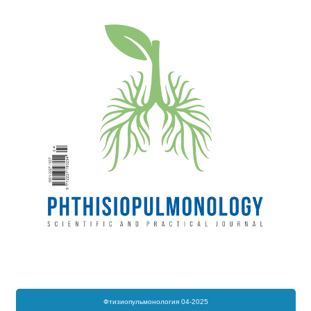
Фтизиопульмонология 04-2025