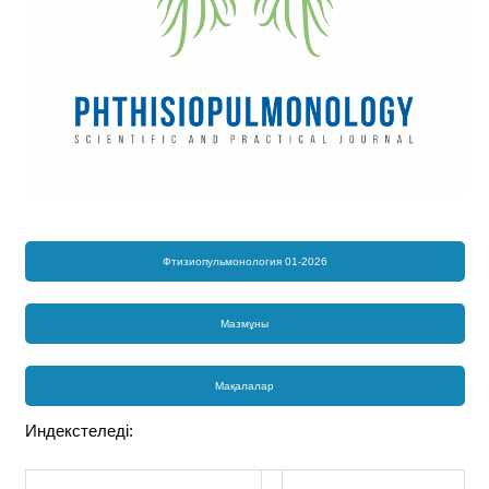
Фтизиопульмонология 01-2026
Мазмұны
Мақалалар
Индекстеледі: