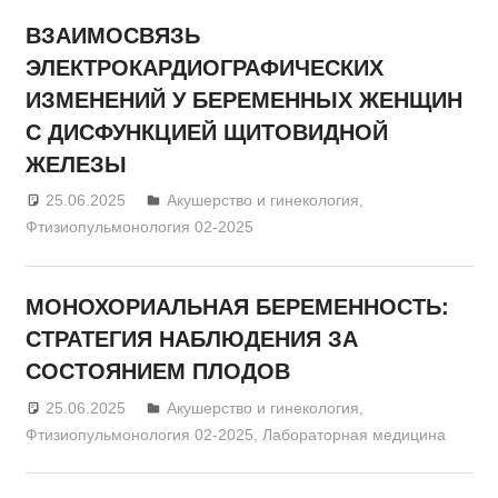
ВЗАИМОСВЯЗЬ
ЭЛЕКТРОКАРДИОГРАФИЧЕСКИХ
ИЗМЕНЕНИЙ У БЕРЕМЕННЫХ ЖЕНЩИН
С ДИСФУНКЦИЕЙ ЩИТОВИДНОЙ
ЖЕЛЕЗЫ
25.06.2025
admin
Акушерство и гинекология
,
Фтизиопульмонология 02-2025
МОНОХОРИАЛЬНАЯ БЕРЕМЕННОСТЬ:
СТРАТЕГИЯ НАБЛЮДЕНИЯ ЗА
СОСТОЯНИЕМ ПЛОДОВ
25.06.2025
admin
Акушерство и гинекология
,
Фтизиопульмонология 02-2025
,
Лабораторная медицина