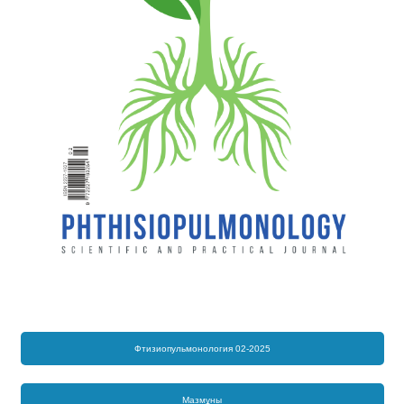
Фтизиопульмонология 02-2025
Мазмұны