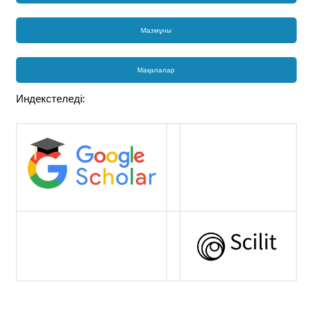
Мазмұны
Мақалалар
Индекстеледі: