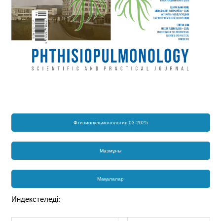
Фтизиопульмонология 03-2025
Мазмұны
Мақалалар
Индекстеледі: