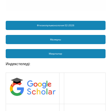
Фтизиопульмонология 02-2026
Мазмұны
Мақалалар
Индекстеледі: