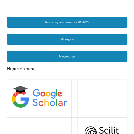
Фтизиопульмонология 01-2024
Мазмұны
Мақалалар
Индекстеледі: