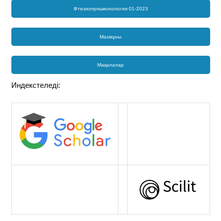
Фтизиопульмонология 01-2023
Мазмұны
Мақалалар
Индекстеледі: