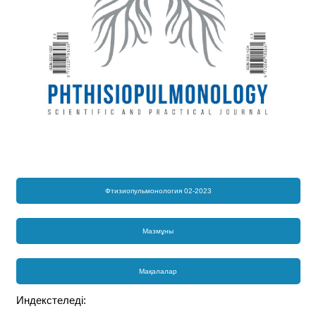
Фтизиопульмонология 02-2023
Мазмұны
Мақалалар
Индекстеледі: