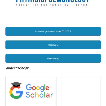
Фтизиопульмонология 03-2024
Мазмұны
Мақалалар
Индекстеледі: