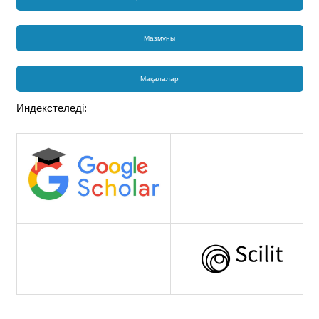
Мазмұны
Мақалалар
Индекстеледі: