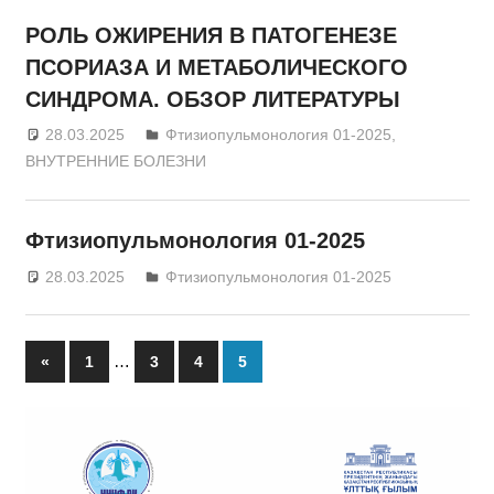
РОЛЬ ОЖИРЕНИЯ В ПАТОГЕНЕЗЕ
ПСОРИАЗА И МЕТАБОЛИЧЕСКОГО
СИНДРОМА. ОБЗОР ЛИТЕРАТУРЫ
28.03.2025
admin
Фтизиопульмонология 01-2025
,
ВНУТРЕННИЕ БОЛЕЗНИ
Фтизиопульмонология 01-2025
28.03.2025
admin
Фтизиопульмонология 01-2025
…
«
Previous
1
3
4
5
Жазбалар
Posts
навигациясы