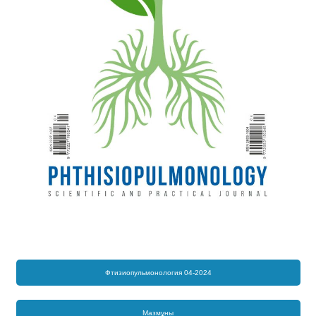
Фтизиопульмонология 04-2024
Мазмұны