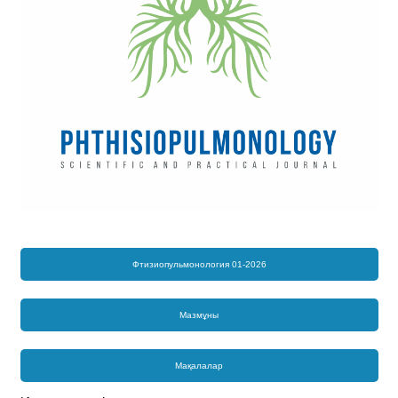
Фтизиопульмонология 01-2026
Мазмұны
Мақалалар