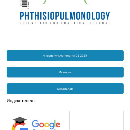
Фтизиопульмонология 01-2025
Мазмұны
Мақалалар
Индекстеледі: