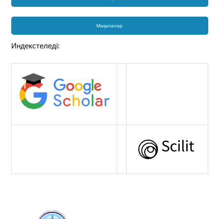
Мақалалар
Индекстеледі: