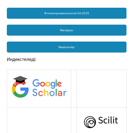
Фтизиопульмонология 04-2025
Мазмұны
Мақалалар
Индекстеледі: