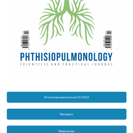
Фтизиопульмонология 02-2024
Мазмұны
Мақалалар