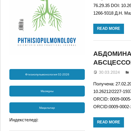
76.29.35 DOI: 10.2
1266-9318 Д.Н. Ма
READ MORE
АБДОМИНА
АБСЦЕССОМ
30.03.2024
Фтизиопульмонология 02-2026
Получена: 27.02.20
10.26212/2227-193
Мазмұны
ORCID: 0009-0005-
ORCID:0009-0002-
Мақалалар
Индекстеледі:
READ MORE