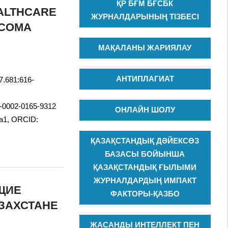
ҚР БҒМ БҒСБК
EALTHCARE
ЖУРНАЛДАРЫНЫҢ ТІЗБЕСІ
UCOMA
МАҚАЛАНЫ ЖАРИЯЛАУ
АНТИПЛАГИАТ
7.681:616-
00-0002-0165-9312
ОНЛАЙН ШОЛУ
va1, ORCID:
ҚАЗАҚСТАНДЫҚ ДӘЙЕКСӨЗ
БАЗАСЫ БОЙЫНША
ҚАЗАҚСТАНДЫҚ ҒЫЛЫМИ
ЖУРНАЛДАРДЫҢ ИМПАКТ
ЩИЕ
ФАКТОРЫ-ҚАЗБО
ЗАХСТАНЕ
ЖАСАНДЫ ИНТЕЛЛЕКТ ПЕН