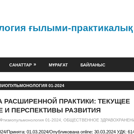
логия ғылыми-практикалық
САНАТТАР
МҰРАҒАТ
БАЙЛАНЫС
ЗИОПУЛЬМОНОЛОГИЯ 01-2024
А РАСШИРЕННОЙ ПРАКТИКИ: ТЕКУЩЕЕ
Е И ПЕРСПЕКТИВЫ РАЗВИТИЯ
admin
Фтизиопульмонология 01-2024
,
ОБЩЕСТВЕННОЕ ЗДРАВОХРАНЕН
024/Принята: 01.03.2024/Опубликована online: 30.03.2024 УДК: 6