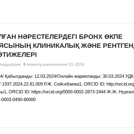
ҒАН НӘРЕСТЕЛЕРДЕГІ БРОНХ ӨКПЕ
ЯСЫНЫҢ КЛИНИКАЛЫҚ ЖӘНЕ РЕНТГЕН
ӘТИЖЕЛЕРІ
admin
педиатрия
,
Фтизиопульмонология 01-2024
4/ Қабылданды: 12.03.2024/Онлайн жарияланды: 30.03.2024 УДК 
-1937.2024.22.81.009 Р.Ж. Сейсебаева1, ORCID ID: http://orcid.or
ы1, ORCID ID: https://orcid.org/0000-0002-2873-2444 Ж.Ж. Нурга
00-0003-0490-80000