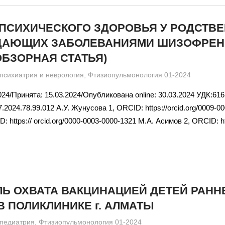
 ПСИХИЧЕСКОГО ЗДОРОВЬЯ У РОДСТВ
АДАЮЩИХ ЗАБОЛЕВАНИЯМИ ШИЗОФРЕН
ОБЗОРНАЯ СТАТЬЯ)
admin
психиатрия и неврология
,
Фтизиопульмонология 01-2024
24/Принята: 15.03.2024/Опубликована online: 30.03.2024 УДК:616
.2024.78.99.012 А.У. Жунусова 1, ORCID: https://orcid.org/0009-0
: https:// orcid.org/0000-0003-0000-1321 М.А. Асимов 2, ORCID: htt
Ь ОХВАТА ВАКЦИНАЦИЕЙ ДЕТЕЙ РАНН
В ПОЛИКЛИНИКЕ г. АЛМАТЫ
admin
педиатрия
,
Фтизиопульмонология 01-2024