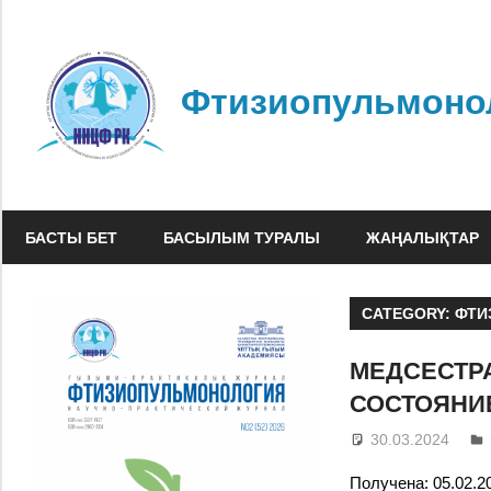
Skip
to
content
Фтизиопульмоно
БАСТЫ БЕТ
БАСЫЛЫМ ТУРАЛЫ
ЖАҢАЛЫҚТАР
CATEGORY:
ФТИ
МЕДСЕСТР
СОСТОЯНИ
30.03.2024
Получена: 05.02.2