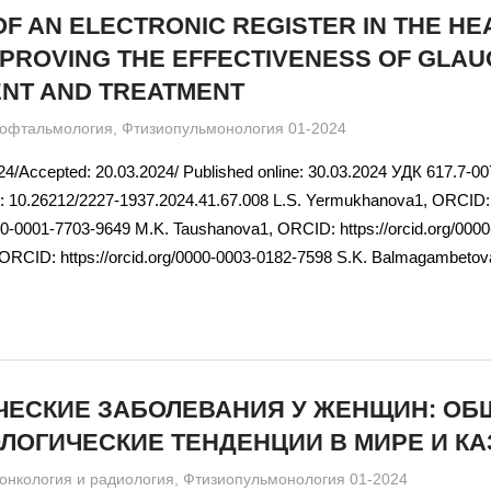
OF AN ELECTRONIC REGISTER IN THE H
MPROVING THE EFFECTIVENESS OF GLA
NT AND TREATMENT
admin
офтальмология
,
Фтизиопульмонология 01-2024
24/Accepted: 20.03.2024/ Published online: 30.03.2024 УДК 617.7-00
I: 10.26212/2227-1937.2024.41.67.008 L.S. Yermukhanova1, ORCID:
0000-0001-7703-9649 M.K. Taushanova1, ORCID: https://orcid.org/00
 ORCID: https://orcid.org/0000-0003-0182-7598 S.K. Balmagambeto
ЧЕСКИЕ ЗАБОЛЕВАНИЯ У ЖЕНЩИН: ОБ
ЛОГИЧЕСКИЕ ТЕНДЕНЦИИ В МИРЕ И КА
admin
онкология и радиология
,
Фтизиопульмонология 01-2024