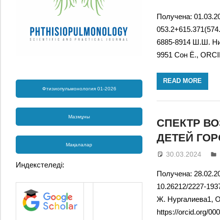
Получена: 01.03.20
053.2+615.371(574
6885-8914 Ш.Ш. Ни
9951 Сон Ё., ORCI
READ MORE
Фтизиопульмонология 01-2026
Мазмұны
СПЕКТР В
ДЕТЕЙ ГО
Мақалалар
30.03.2024
Индекстеледі:
Получена: 28.02.20
10.26212/2227-1937
Ж. Нургалиева1, O
https://orcid.org/0