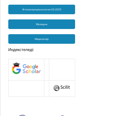
Фтизиопульмонология 03-2025
Мазмұны
Мақалалар
Индекстеледі: