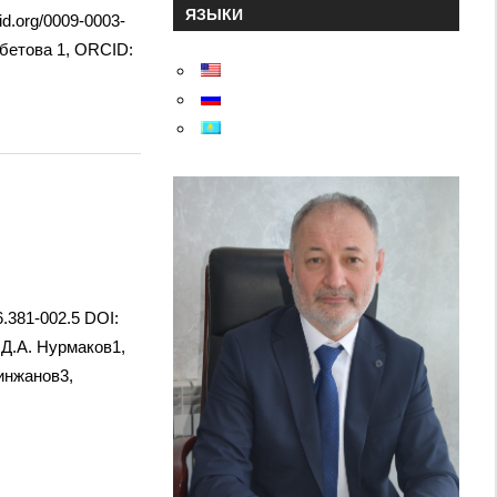
ЯЗЫКИ
id.org/0009-0003-
мбетова 1, ORCID:
6.381-002.5 DOI:
 Д.А. Нурмаков1,
инжанов3,