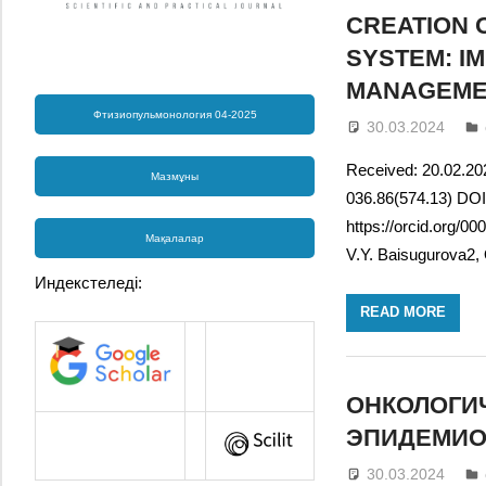
CREATION 
SYSTEM: I
MANAGEME
Фтизиопульмонология 04-2025
30.03.2024
Received: 20.02.20
Мазмұны
036.86(574.13) DO
https://orcid.org/
Мақалалар
V.Y. Baisugurova2,
Индекстеледі:
READ MORE
ОНКОЛОГИ
ЭПИДЕМИО
30.03.2024