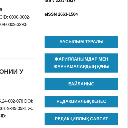
ISSN 2227-1937
R
c
C
6-
h
eISSN
2663-1504
H
CID: 0000-0002-
f
09-0009-3390-
o
r
:
БАСЫЛЫМ ТУРАЛЫ
ЖАРИЯЛАНЫМДАР МЕН
ЖАРНАМАЛАРДЫҢ ҚҰНЫ
ОНИИ У
БАЙЛАНЫС
6.24-002-078 DOI:
РЕДАКЦИЯЛЫҚ КЕҢЕС
0001-9849-0981 Ж.
CID:
РЕДАКЦИЯЛЫҚ САЯСАТ