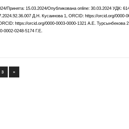
024/Принята: 15.03.2024/Опубликована online: 30.03.2024 УДК: 61
.2024.92.36.007 Д.Н. Кусаинова 1, ORCID: https://orcid.org/0000-
ORCID: https://orcid.org/0000-0003-0000-1321 А.Е. Турсынбекова 
000-0002-0248-5174 Г.Е.
3
Next
»
р
Posts
иясы