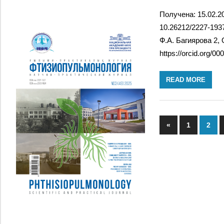
Получена: 15.02.2
10.26212/2227-1937
Ф.А. Багиярова 2, 
https://orcid.org/0
READ MORE
«
Previous
1
2
Жазбала
Posts
навигац