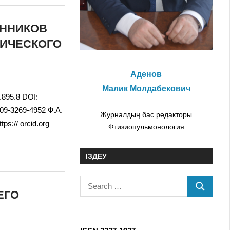
ЕННИКОВ
ИЧЕСКОГО
Аденов
Малик Молдабекович
.895.8 DOI:
009-3269-4952 Ф.А.
Журналдың бас редакторы
ps:// orcid.org
Фтизиопульмонология
ІЗДЕУ
S
ЕГО
S
e
E
a
A
r