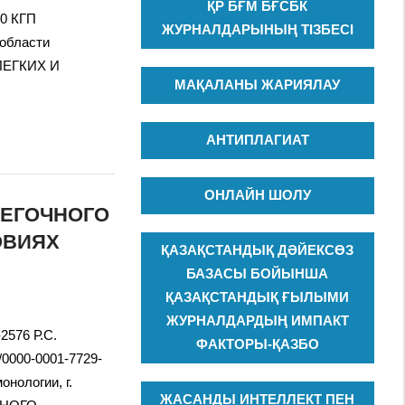
ҚР БҒМ БҒСБК
80 КГП
ЖУРНАЛДАРЫНЫҢ ТІЗБЕСІ
 области
ЕГКИХ И
МАҚАЛАНЫ ЖАРИЯЛАУ
АНТИПЛАГИАТ
ОНЛАЙН ШОЛУ
ЛЕГОЧНОГО
ОВИЯХ
ҚАЗАҚСТАНДЫҚ ДӘЙЕКСӨЗ
БАЗАСЫ БОЙЫНША
ҚАЗАҚСТАНДЫҚ ҒЫЛЫМИ
ЖУРНАЛДАРДЫҢ ИМПАКТ
-2576 Р.С.
ФАКТОРЫ-ҚАЗБО
g/0000-0001-7729-
нологии, г.
ЖАСАНДЫ ИНТЕЛЛЕКТ ПЕН