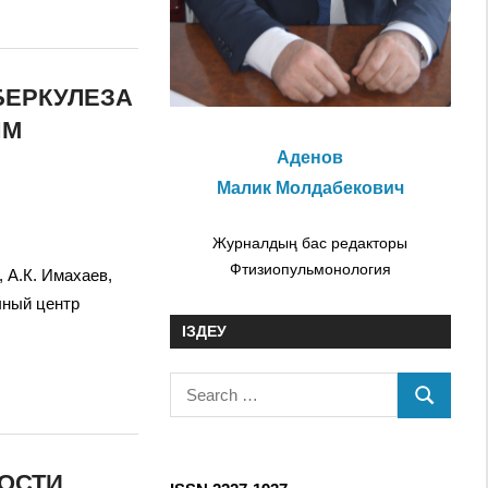
БЕРКУЛЕЗА
ЫМ
Аденов
Малик Молдабекович
Журналдың бас редакторы
Фтизиопульмонология
, А.К. Имахаев,
чный центр
ІЗДЕУ
S
S
e
E
a
A
r
ОСТИ