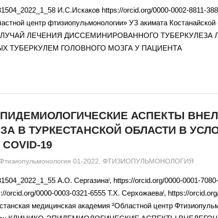
31504_2022_1_58 И.С.Искаков https://orcid.org/0000-0002-8811-38
ластной центр фтизиопульмонологии» УЗ акимата Костанайской
ЛУЧАЙ ЛЕЧЕНИЯ ДИССЕМИНИРОВАННОГО ТУБЕРКУЛЕЗА Л
 ТУБЕРКУЛЕМ ГОЛОВНОГО МОЗГА У ПАЦИЕНТА
ЭПИДЕМИОЛОГИЧЕСКИЕ АСПЕКТЫ ВНЕ
ЗА В ТУРКЕСТАНСКОЙ ОБЛАСТИ В УСЛ
COVID-19
admin
Фтизиопульмонология 01-2022
,
ФТИЗИОПУЛЬМОНОЛОГИЯ
1504_2022_1_55 А.О. Сергазинаˡ, https://orcid.org/0000-0001-7080
://orcid.org/0000-0003-0321-6555 Т.Х. Серхожаеваˡ, https://orcid.or
станская медицинская академия ²Областной центр Фтизиопульмо