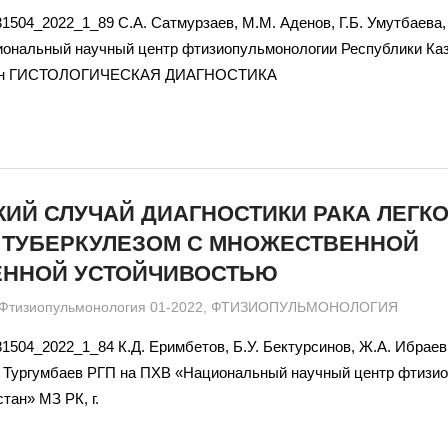
31504_2022_1_89 С.А. Сатмурзаев, М.М. Аденов, Г.Б. Умутбаева,
ональный научный центр фтизиопульмонологии Республики Каза
тан ГИСТОЛОГИЧЕСКАЯ ДИАГНОСТИКА
ИЙ СЛУЧАЙ ДИАГНОСТИКИ РАКА ЛЕГКО
 ТУБЕРКУЛЕЗОМ С МНОЖЕСТВЕННОЙ
ЕННОЙ УСТОЙЧИВОСТЬЮ
admin
Фтизиопульмонология 01-2022
,
ФТИЗИОПУЛЬМОНОЛОГИЯ
31504_2022_1_84 К.Д. Еримбетов, Б.У. Бектурсинов, Ж.А. Ибраев
А. Тургумбаев РГП на ПХВ «Национальный научный центр фтизи
тан» МЗ РК, г.