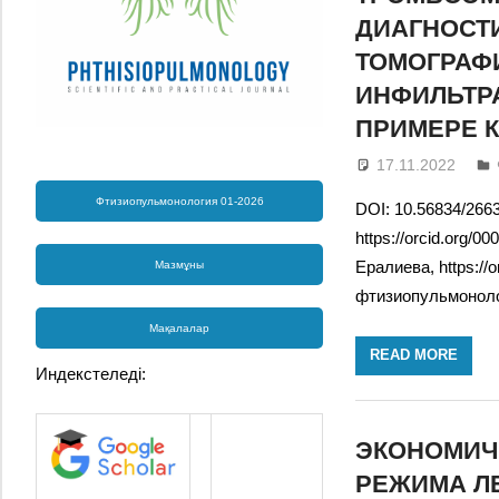
ДИАГНОСТ
ТОМОГРАФ
ИНФИЛЬТР
ПРИМЕРЕ 
17.11.2022
Фтизиопульмонология 01-2026
DOI: 10.56834/2663
https://orcid.org/0
Ералиева, https:/
Мазмұны
фтизиопульмонол
Мақалалар
READ MORE
Индекстеледі:
ЭКОНОМИЧ
РЕЖИМА Л