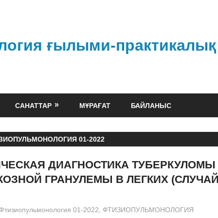
логия ғылыми-практикалық
САНАТТАР
МҰРАҒАТ
БАЙЛАНЫС
ЗИОПУЛЬМОНОЛОГИЯ 01-2022
ИЧЕСКАЯ ДИАГНОСТИКА ТУБЕРКУЛОМЫ
ОЗНОЙ ГРАНУЛЕМЫ В ЛЕГКИХ (СЛУЧАЙ
admin
Фтизиопульмонология 01-2022
,
ФТИЗИОПУЛЬМОНОЛОГИЯ