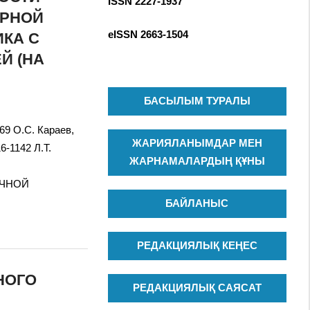
ISSN 2227-1937
R
c
ЕРНОЙ
C
h
eISSN
2663-1504
КА С
H
f
Й (НА
o
r
:
БАСЫЛЫМ ТУРАЛЫ
569 О.С. Караев,
ЖАРИЯЛАНЫМДАР МЕН
16-1142 Л.Т.
ЖАРНАМАЛАРДЫҢ ҚҰНЫ
ОЧНОЙ
БАЙЛАНЫС
РЕДАКЦИЯЛЫҚ КЕҢЕС
НОГО
РЕДАКЦИЯЛЫҚ САЯСАТ