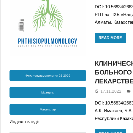
DOI: 10.56834/266
РГП на ПХВ «Наци
Алматы, Казахс
READ MORE
КЛИНИЧЕСК
БОЛЬНОГО
Фтизиопульмонология 02-2026
ЛЕКАРСТВ
17.11.2022
Мазмұны
DOI: 10.56834/266
Мақалалар
А.К. Имахаев, Б.
Республики Казахс
Индекстеледі: