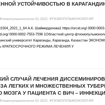
ЕННОЙ УСТОЙЧИВОСТЬЮ В КАРАГАНДИ
admin
Фтизиопульмонология 01-2022
,
ФТИЗИОПУЛЬМОНОЛОГИЯ
1504_2022_1_64 А.К. Шаймерденова1 https://orcid.org/ 0000-0003
rcid.org/ 0000-0002-7553-7596 1Областной центр фтизиопульмонол
цинский университет Караганды, Караганда, Казахстан ЭКОН
 КРАТКОСРОЧНОГО РЕЖИМА ЛЕЧЕНИЯ У
КИЙ СЛУЧАЙ ЛЕЧЕНИЯ ДИССЕМИНИРО
ЕЗА ЛЕГКИХ И МНОЖЕСТВЕННЫХ ТУБЕР
 МОЗГА У ПАЦИЕНТА С ВИЧ – ИНФЕКЦ
admin
Фтизиопульмонология 01-2022
,
ФТИЗИОПУЛЬМОНОЛОГИЯ