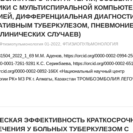
ИКИ С МУЛЬТИСПИРАЛЬНОЙ КОМПЬЮТ
ИЕЙ, ДИФФЕРЕНЦИАЛЬНАЯ ДИАГНОСТИ
АТИВНЫМ ТУБЕРКУЛЕЗОМ, ПНЕВМОНИЕ
КЛИНИЧЕСКИХ СЛУЧАЕВ)
admin
Фтизиопульмонология 01-2022
,
ФТИЗИОПУЛЬМОНОЛОГИЯ
1504_2022_1_69 М.М. Аденов, https://orcid.org/0000-0002-0994-2
000-0001-7261-9281 К.С. Серикбаева, https://orcid.org/0000-0002-65
/orcid.org/0000-0002-0892-166X «Национальный научный центр
огии РК» МЗ РК г. Алматы, Казахстан ТРОМБОЭМБОЛИЯ ЛЕГ
ЕСКАЯ ЭФФЕКТИВНОСТЬ КРАТКОСРОЧ
ЕЧЕНИЯ У БОЛЬНЫХ ТУБЕРКУЛЕЗОМ С