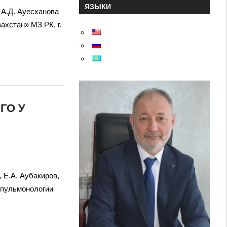
ЯЗЫКИ
 А.Д. Ауесханова
хстан» МЗ РК, г.
ГО У
, Е.А. Аубакиров,
опульмонологии