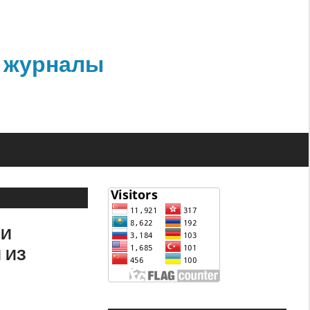
 журналы
 И
 ИЗ