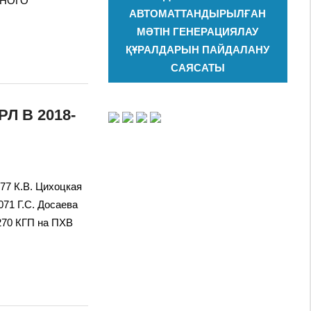
ЧНОГО
АВТОМАТТАНДЫРЫЛҒАН
МӘТІН ГЕНЕРАЦИЯЛАУ
ҚҰРАЛДАРЫН ПАЙДАЛАНУ
САЯСАТЫ
Л В 2018-
277 К.В. Цихоцкая
6071 Г.С. Досаева
-5270 КГП на ПХВ