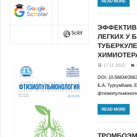
READ MORE
ЭФФЕКТИВ
ЛЕГКИХ У
ТУБЕРКУЛ
ХИМИОТЕР
17.11.2022
DOI: 10.56834/266
Б.А. Тургумбаев, 
фтизиопульмоноло
READ MORE
ТРОМБОЭМ