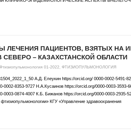
хстан КЛИНИКО-ЭПИДЕМИОЛОГИЧЕСКИЕ АСПЕКТЫ ВНЕЛЕГО
Ы ЛЕЧЕНИЯ ПАЦИЕНТОВ, ВЗЯТЫХ НА ИР
 В СЕВЕРО – КАЗАХСТАНСКОЙ ОБЛАСТИ
admin
Фтизиопульмонология 01-2022
,
ФТИЗИОПУЛЬМОНОЛОГИЯ
1504_2022_1_50 А.Д. Елеукин https://orcid.org/ 0000-0002-5491-8
0000-0002-8353-9727 Н.А.Кусаинов https://orcid.org/0000-0003-3593-
0000-0003-0874-4007 К.Б. Бижанов https://orcid.org/0000-0003-2935
 фтизиопульмонологии» КГУ «Управление здравоохранения