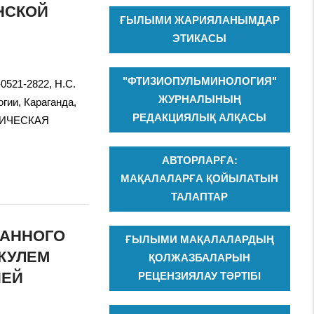
НСКОЙ
ҒЫЛЫМИ ЖАРИЯЛАНЫМДАР
ЭТИКАСЫ
"ФТИЗИОПУЛЬМИНОЛОГИЯ"
-0521-2822, Н.С.
ЖУРНАЛЫНЫҢ
огии, Караганда,
РЕДАКЦИЯЛЫҚ АЛҚАСЫ
ОМИЧЕСКАЯ
АВТОРЛАРҒА:
МАҚАЛАЛАРҒА ҚОЙЫЛАТЫН
ТАЛАПТАР
ВАННОГО
ҒЫЛЫМИ МАҚАЛАЛАРДЫҢ
КУЛЕМ
ҚОЛЖАЗБАЛАРЫН
ИЕЙ
РЕЦЕНЗИЯЛАУ ТӘРТІБІ