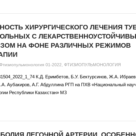
НОСТЬ ХИРУРГИЧЕСКОГО ЛЕЧЕНИЯ ТУ
 БОЛЬНЫХ С ЛЕКАРСТВЕННОУСТОЙЧИВ
ЕЗОМ НА ФОНЕ РАЗЛИЧНЫХ РЕЖИМОВ
АПИИ
admin
Фтизиопульмонология 01-2022
,
ФТИЗИОПУЛЬМОНОЛОГИЯ
31504_2022_1_74 К.Д. Еримбетов, Б.У. Бектурсинов, Ж.А. Ибраев
Е.А. Аубакиров, А.Г. Абдуллина РГП на ПХВ «Национальный нау
гии Республики Казахстан» МЗ
БОЛИЯ ЛЕГОЧНОЙ АРТЕРИИ, ОСОБЕНН