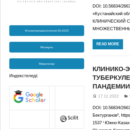
DOI: 10.56834/266
«Кустанайский об
КЛИНИЧЕСКИЙ С
МНОЖЕСТВЕННЫХ
Фтизиопульмонология 04-2025
READ MORE
Мазмұны
Мақалалар
КЛИНИКО-
Индекстеледі:
ТУБЕРКУЛЕ
ПАНДЕМИИ 
17.11.2022
DOI: 10.56834/2663
Бектурганов², https
1537 ˡ Южно-Казах