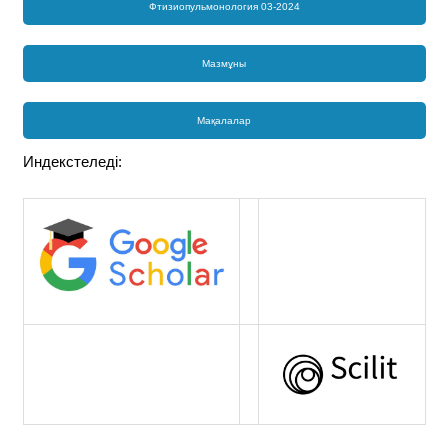
Фтизиопульмонология 03-2024
Мазмұны
Мақалалар
Индекстеледі: