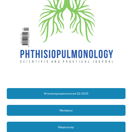
Фтизиопульмонология 02-2025
Мазмұны
Мақалалар