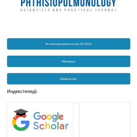
Фтизиопульмонология 02-2023
Мазмұны
Мақалалар
Индекстеледі: