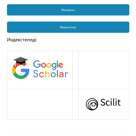
Мазмұны
Мақалалар
Индекстеледі: