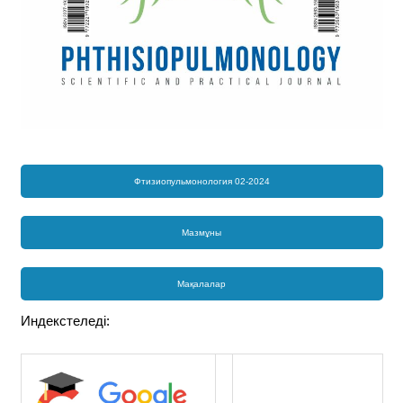
Фтизиопульмонология 02-2024
Мазмұны
Мақалалар
Индекстеледі: