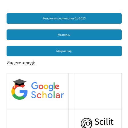
Фтизиопульмонология 01-2025
Мазмұны
Мақалалар
Индекстеледі: