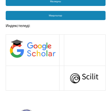
Мазмұны
Мақалалар
Индекстеледі: