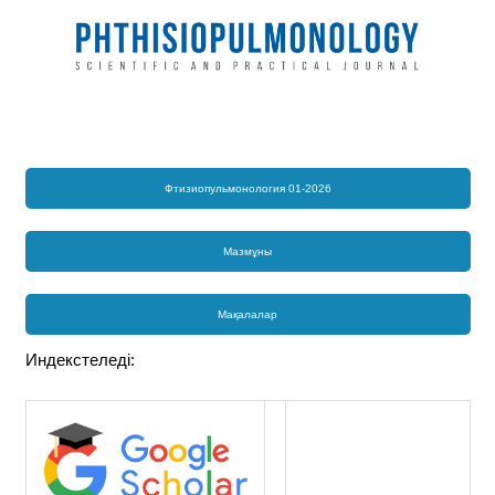
Фтизиопульмонология 01-2026
Мазмұны
Мақалалар
Индекстеледі: