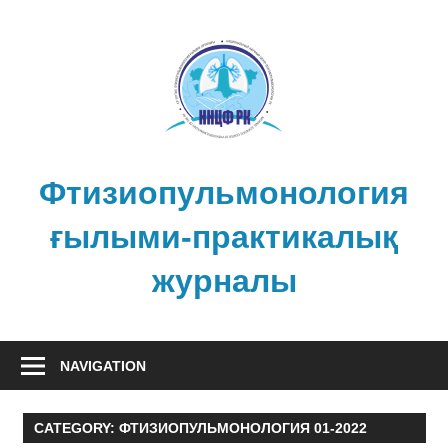
Skip
to
content
Фтизиопульмонология
ғылыми-практикалық
журналы
NAVIGATION
CATEGORY:
ФТИЗИОПУЛЬМОНОЛОГИЯ 01-2022