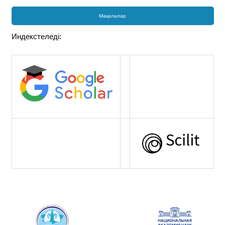
Мақалалар
Индекстеледі: