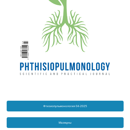
Фтизиопульмонология 04-2025
Мазмұны