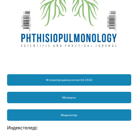
Фтизиопульмонология 04-2024
Мазмұны
Мақалалар
Индекстеледі: