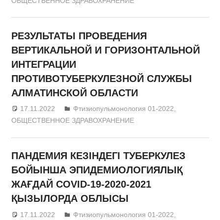
ОБЩЕСТВЕННОЕ ЗДРАВОХРАНЕНИЕ
РЕЗУЛЬТАТЫ ПРОВЕДЕНИЯ
ВЕРТИКАЛЬНОЙ И ГОРИЗОНТАЛЬНОЙ
ИНТЕГРАЦИИ
ПРОТИВОТУБЕРКУЛЕЗНОЙ СЛУЖБЫ
АЛМАТИНСКОЙ ОБЛАСТИ
17.11.2022
admin
Фтизиопульмонология 01-2022
,
ОБЩЕСТВЕННОЕ ЗДРАВОХРАНЕНИЕ
ПАНДЕМИЯ КЕЗІНДЕГІ ТУБЕРКУЛЕЗ
БОЙЫНША ЭПИДЕМИОЛОГИЯЛЫҚ
ЖАҒДАЙ COVID-19-2020-2021
ҚЫЗЫЛОРДА ОБЛЫСЫ
17.11.2022
admin
Фтизиопульмонология 01-2022
,