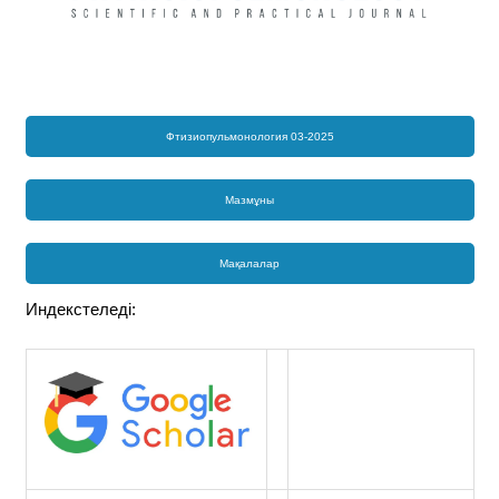
Фтизиопульмонология 03-2025
Мазмұны
Мақалалар
Индекстеледі: