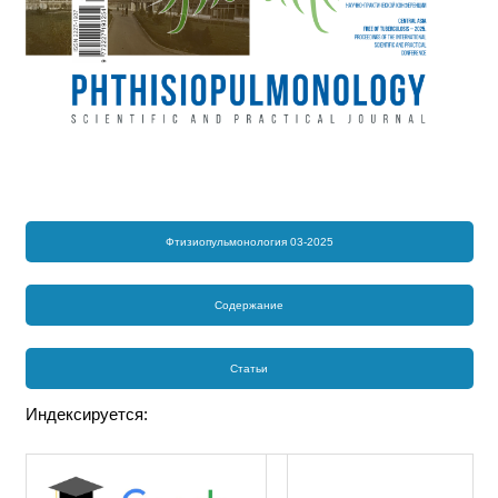
Фтизиопульмонология 03-2025
Содержание
Статьи
Индексируется: