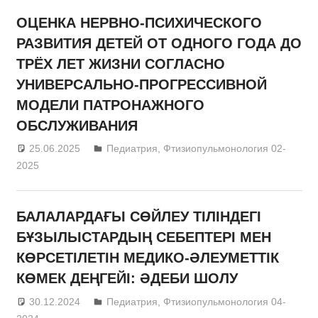
ОЦЕНКА НЕРВНО-ПСИХИЧЕСКОГО
РАЗВИТИЯ ДЕТЕЙ ОТ ОДНОГО ГОДА ДО
ТРЁХ ЛЕТ ЖИЗНИ СОГЛАСНО
УНИВЕРСАЛЬНО-ПРОГРЕССИВНОЙ
МОДЕЛИ ПАТРОНАЖНОГО
ОБСЛУЖИВАНИЯ
25.06.2025
admin
Педиатрия
,
Фтизиопульмонология 02-
2025
БАЛАЛАРДАҒЫ СӨЙЛЕУ ТІЛІНДЕГІ
БҰЗЫЛЫСТАРДЫҢ СЕБЕПТЕРІ МЕН
КӨРСЕТІЛЕТІН МЕДИКО-ӘЛЕУМЕТТІК
КӨМЕК ДЕҢГЕЙІ: ӘДЕБИ ШОЛУ
30.12.2024
admin
Педиатрия
,
Фтизиопульмонология 04-