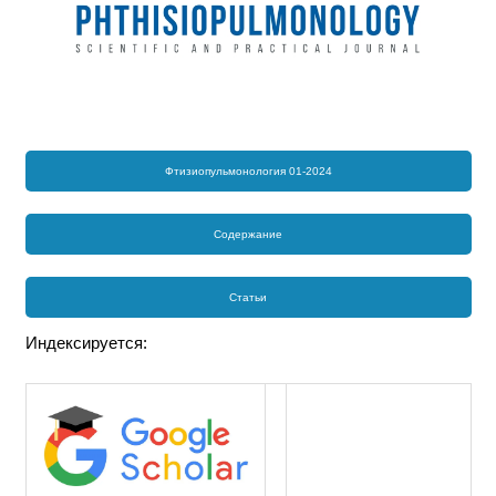
Фтизиопульмонология 01-2024
Содержание
Статьи
Индексируется: