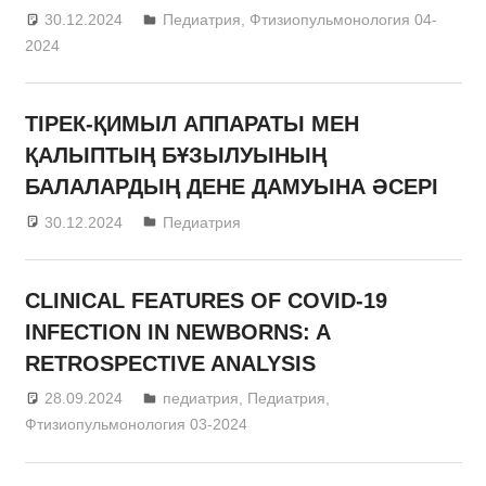
30.12.2024
admin
Педиатрия
,
Фтизиопульмонология 04-
2024
ТІРЕК-ҚИМЫЛ АППАРАТЫ МЕН
ҚАЛЫПТЫҢ БҰЗЫЛУЫНЫҢ
БАЛАЛАРДЫҢ ДЕНЕ ДАМУЫНА ӘСЕРІ
30.12.2024
admin
Педиатрия
CLINICAL FEATURES OF COVID-19
INFECTION IN NEWBORNS: A
RETROSPECTIVE ANALYSIS
28.09.2024
admin
педиатрия
,
Педиатрия
,
Фтизиопульмонология 03-2024