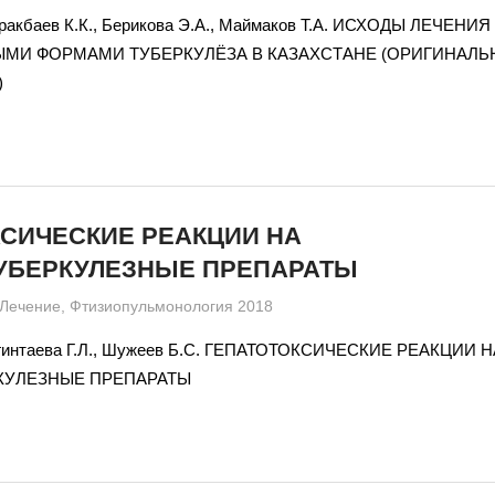
уракбаев К.К., Берикова Э.А., Маймаков Т.А. ИСХОДЫ ЛЕЧЕН
МИ ФОРМАМИ ТУБЕРКУЛЁЗА В КАЗАХСТАНЕ (ОРИГИНАЛЬ
)
КСИЧЕСКИЕ РЕАКЦИИ НА
УБЕРКУЛЕЗНЫЕ ПРЕПАРАТЫ
admin
Лечение
,
Фтизиопульмонология 2018
Сагинтаева Г.Л., Шужеев Б.С. ГЕПАТОТОКСИЧЕСКИЕ РЕАКЦИИ 
КУЛЕЗНЫЕ ПРЕПАРАТЫ