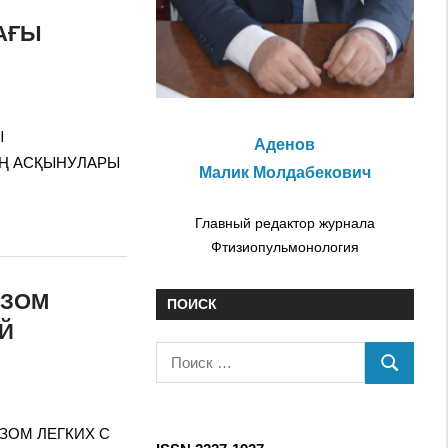
АҒЫ
Ы
Аденов
ЫҢ АСҚЫНУЛАРЫ
Малик Молдабекович
Главный редактор журнала
Фтизиопульмонология
ЕЗОМ
ПОИСК
Й
П
П
о
О
и
И
с
ЕЗОМ ЛЕГКИХ С