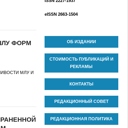
ISSN 2227-1937
С
к
К
д
eISSN
2663-1504
л
я
:
ОБ ИЗДАНИИ
ШЛУ ФОРМ
СТОИМОСТЬ ПУБЛИКАЦИЙ И
РЕКЛАМЫ
ОЙЧИВОСТИ МЛУ И
КОНТАКТЫ
РЕДАКЦИОННЫЙ СОВЕТ
ХРАНЕННОЙ
РЕДАКЦИОННАЯ ПОЛИТИКА