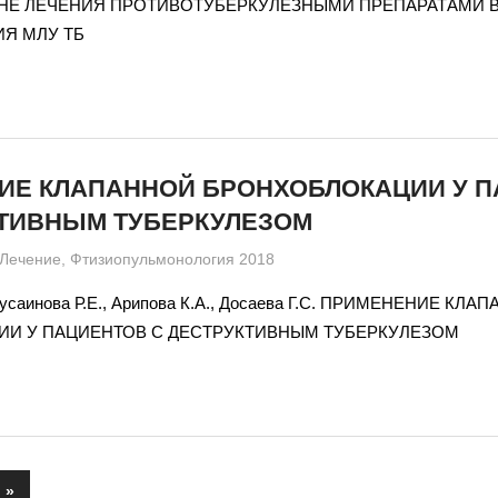
НЕ ЛЕЧЕНИЯ ПРОТИВОТУБЕРКУЛЕЗНЫМИ ПРЕПАРАТАМИ 
Я МЛУ ТБ
ИЕ КЛАПАННОЙ БРОНХОБЛОКАЦИИ У 
КТИВНЫМ ТУБЕРКУЛЕЗОМ
admin
Лечение
,
Фтизиопульмонология 2018
Кусаинова Р.Е., Арипова К.А., Досаева Г.С. ПРИМЕНЕНИЕ КЛА
И У ПАЦИЕНТОВ С ДЕСТРУКТИВНЫМ ТУБЕРКУЛЕЗОМ
Следующие
»