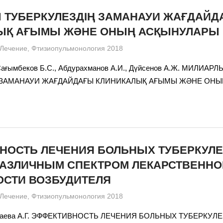
 ТУБЕРКУЛЕЗДІҢ ЗАМАНАУИ ЖАҒДАЙД
ЫҚ АҒЫМЫ ЖƏНЕ ОНЫҢ АСҚЫНУЛАРЫ
admin
Лечение
,
Фтизиопульмонология 2018
 Сағымбеков Б.С., Абдурахманов А.И., Дүйсенов А.Ж. МИЛИАРЛ
 ЗАМАНАУИ ЖАҒДАЙДАҒЫ КЛИНИКАЛЫҚ АҒЫМЫ ЖƏНЕ ОН
НОСТЬ ЛЕЧЕНИЯ БОЛЬНЫХ ТУБЕРКУЛ
 РАЗЛИЧНЫМ СПЕКТРОМ ЛЕКАРСТВЕННО
ОСТИ ВОЗБУДИТЕЛЯ
admin
Лечение
,
Фтизиопульмонология 2018
 Исаева А.Г. ЭФФЕКТИВНОСТЬ ЛЕЧЕНИЯ БОЛЬНЫХ ТУБЕРКУЛ