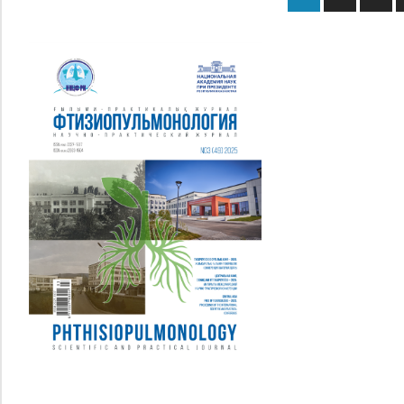
Навигац
по
записям