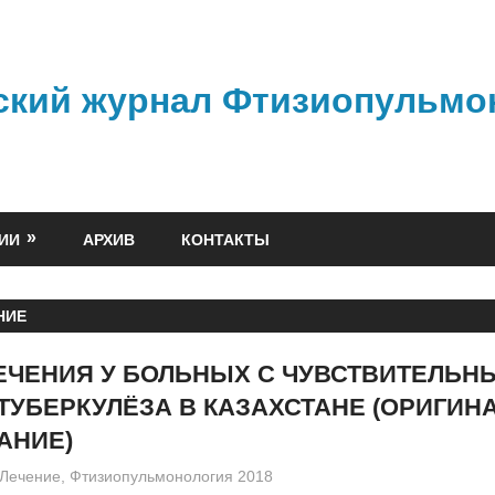
ский журнал Фтизиопульмо
ИИ
АРХИВ
КОНТАКТЫ
НИЕ
ЕЧЕНИЯ У БОЛЬНЫХ С ЧУВСТВИТЕЛЬН
ТУБЕРКУЛЁЗА В КАЗАХСТАНЕ (ОРИГИН
АНИЕ)
admin
Лечение
,
Фтизиопульмонология 2018